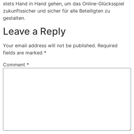
stets Hand in Hand gehen, um das Online-Glücksspiel
zukunftssicher und sicher für alle Beteiligten zu
gestalten.
Leave a Reply
Your email address will not be published.
Required
fields are marked
*
Comment
*