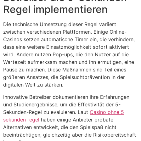
Regel implementieren
Die technische Umsetzung dieser Regel variiert
zwischen verschiedenen Plattformen. Einige Online-
Casinos setzen automatische Timer ein, die verhindern,
dass eine weitere Einsatzmöglichkeit sofort aktiviert
wird. Andere nutzen Pop-ups, die den Nutzer auf die
Wartezeit aufmerksam machen und ihn ermutigen, eine
Pause zu machen. Diese Maßnahmen sind Teil eines
größeren Ansatzes, die Spielsuchtprävention in der
digitalen Welt zu stärken.
Innovative Betreiber dokumentieren ihre Erfahrungen
und Studienergebnisse, um die Effektivität der 5-
Sekunden-Regel zu evaluieren. Laut
Casino ohne 5
sekunden regel
haben einige Anbieter probate
Alternativen entwickelt, die den Spielspaß nicht
beeinträchtigen, gleichzeitig aber die Risikobereitschaft