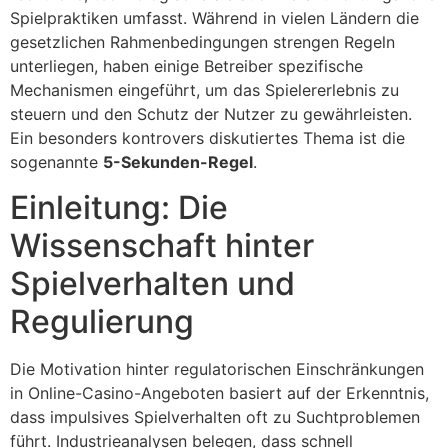
Spielpraktiken umfasst. Während in vielen Ländern die
gesetzlichen Rahmenbedingungen strengen Regeln
unterliegen, haben einige Betreiber spezifische
Mechanismen eingeführt, um das Spielererlebnis zu
steuern und den Schutz der Nutzer zu gewährleisten.
Ein besonders kontrovers diskutiertes Thema ist die
sogenannte
5-Sekunden-Regel
.
Einleitung: Die
Wissenschaft hinter
Spielverhalten und
Regulierung
Die Motivation hinter regulatorischen Einschränkungen
in Online-Casino-Angeboten basiert auf der Erkenntnis,
dass impulsives Spielverhalten oft zu Suchtproblemen
führt. Industrieanalysen belegen, dass schnell