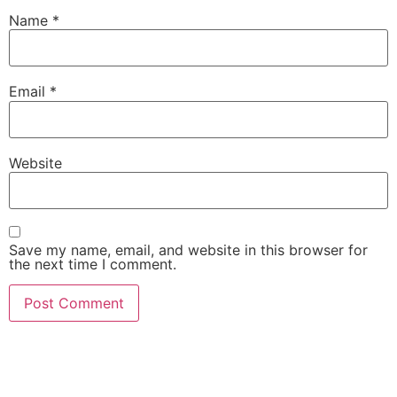
Name
*
Email
*
Website
Save my name, email, and website in this browser for
the next time I comment.
mostbet
pin up
pin up
pin up
mostbet
Pin-Up
Pin-Up
Melbet
Melbet
Melbet