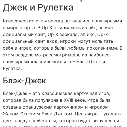
Джек и Рулетка
Классические игры всегда оставались популярными
в мире азарта. В Up X официальный сайт, ап икс
официальный сайт, Up X зеркало, ап икс, Up-x
официальный сайт вход, игроки могут испытать
себя в играх, которые были любимы поколениями. В
этом разделе мы рассмотрим две из наиболее
популярных классических игр – Блэк-Джек и
Рулетка.
Блэк-Джек
Блэк-Джек – это классическая карточная игра,
которая была популярна в XVIII веке. Игра была
создана французским карточником и игроком
Жаном-Этьеном Блэк-Джеком. Цель игры – угадать
цвет следующей карты, которая будет выпущена из