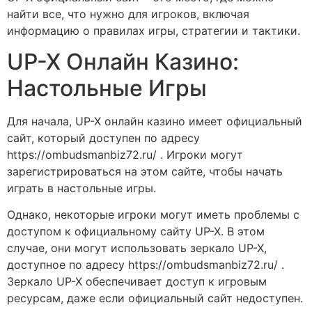
найти все, что нужно для игроков, включая
информацию о правилах игры, стратегии и тактики.
UP-X Онлайн Казино:
Настольные Игры
Для начала, UP-X онлайн казино имеет официальный
сайт, который доступен по адресу
https://ombudsmanbiz72.ru/ . Игроки могут
зарегистрироваться на этом сайте, чтобы начать
играть в настольные игры.
Однако, некоторые игроки могут иметь проблемы с
доступом к официальному сайту UP-X. В этом
случае, они могут использовать зеркало UP-X,
доступное по адресу https://ombudsmanbiz72.ru/ .
Зеркало UP-X обеспечивает доступ к игровым
ресурсам, даже если официальный сайт недоступен.