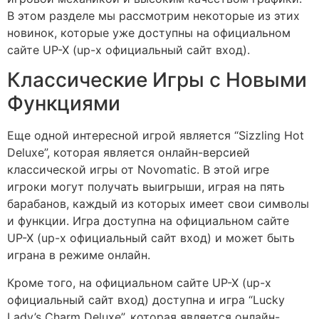
В этом разделе мы рассмотрим некоторые из этих
новинок, которые уже доступны на официальном
сайте UP-X (up-x официальный сайт вход).
Классические Игры с Новыми
Функциями
Еще одной интересной игрой является “Sizzling Hot
Deluxe”, которая является онлайн-версией
классической игры от Novomatic. В этой игре
игроки могут получать выигрыши, играя на пять
барабанов, каждый из которых имеет свои символы
и функции. Игра доступна на официальном сайте
UP-X (up-x официальный сайт вход) и может быть
играна в режиме онлайн.
Кроме того, на официальном сайте UP-X (up-x
официальный сайт вход) доступна и игра “Lucky
Lady’s Charm Deluxe”, которая является онлайн-