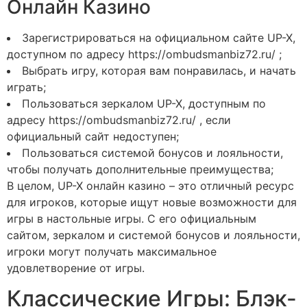
Онлайн Казино
Зарегистрироваться на официальном сайте UP-X,
доступном по адресу https://ombudsmanbiz72.ru/ ;
Выбрать игру, которая вам понравилась, и начать
играть;
Пользоваться зеркалом UP-X, доступным по
адресу https://ombudsmanbiz72.ru/ , если
официальный сайт недоступен;
Пользоваться системой бонусов и лояльности,
чтобы получать дополнительные преимущества;
В целом, UP-X онлайн казино – это отличный ресурс
для игроков, которые ищут новые возможности для
игры в настольные игры. С его официальным
сайтом, зеркалом и системой бонусов и лояльности,
игроки могут получать максимальное
удовлетворение от игры.
Классические Игры: Блэк-