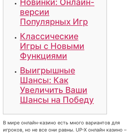
Новинки: Онлайн-
версии
Популярных Игр
Классические
Игры с Новыми
Функциями
Выигрышные
Шансы: Как
Увеличить Ваши
Шансы на Победу
В мире онлайн-казино есть много вариантов для
игроков, но не все они равны. UP-X онлайн казино –