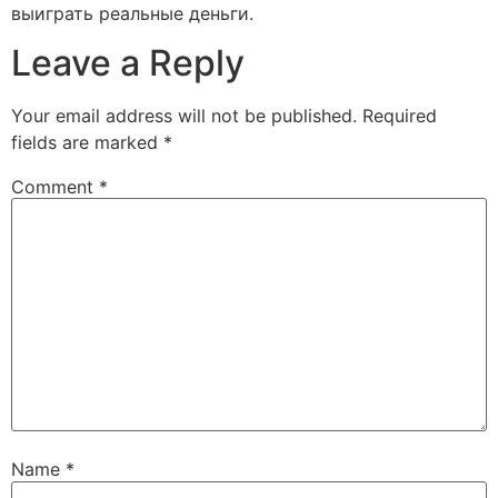
выиграть реальные деньги.
Leave a Reply
Your email address will not be published.
Required
fields are marked
*
Comment
*
Name
*