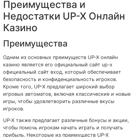
Преимущества и
Недостатки UP-X Онлайн
Казино
Преимущества
Одним из основных преимуществ UP-X онлайн
казино является его официальный сайт up-x
официальный сайт вход, который обеспечивает
безопасность и конфиденциальность игроков.
Кроме того, UP-X предлагает широкий выбор
игровых автоматов, включая классические и новые
игры, чтобы удовлетворить различные вкусы
игроков.
UP-X также предлагает различные бонусы и акции,
чтобы помочь игрокам начать играть и получать
прибыль. Некоторые из преимуществ UP-X