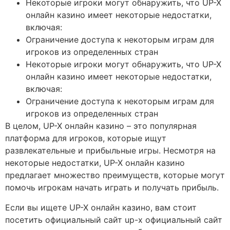
Некоторые игроки могут обнаружить, что UP-X
онлайн казино имеет некоторые недостатки,
включая:
Ограничение доступа к некоторым играм для
игроков из определенных стран
Некоторые игроки могут обнаружить, что UP-X
онлайн казино имеет некоторые недостатки,
включая:
Ограничение доступа к некоторым играм для
игроков из определенных стран
В целом, UP-X онлайн казино – это популярная
платформа для игроков, которые ищут
развлекательные и прибыльные игры. Несмотря на
некоторые недостатки, UP-X онлайн казино
предлагает множество преимуществ, которые могут
помочь игрокам начать играть и получать прибыль.
Если вы ищете UP-X онлайн казино, вам стоит
посетить официальный сайт up-x официальный сайт