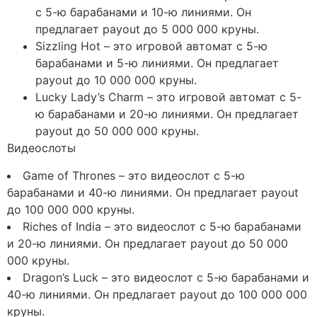
с 5-ю барабанами и 10-ю линиями. Он
предлагает payout до 5 000 000 круны.
Sizzling Hot – это игровой автомат с 5-ю
барабанами и 5-ю линиями. Он предлагает
payout до 10 000 000 круны.
Lucky Lady’s Charm – это игровой автомат с 5-
ю барабанами и 20-ю линиями. Он предлагает
payout до 50 000 000 круны.
Видеослоты
Game of Thrones – это видеослот с 5-ю
барабанами и 40-ю линиями. Он предлагает payout
до 100 000 000 круны.
Riches of India – это видеослот с 5-ю барабанами
и 20-ю линиями. Он предлагает payout до 50 000
000 круны.
Dragon’s Luck – это видеослот с 5-ю барабанами и
40-ю линиями. Он предлагает payout до 100 000 000
круны.