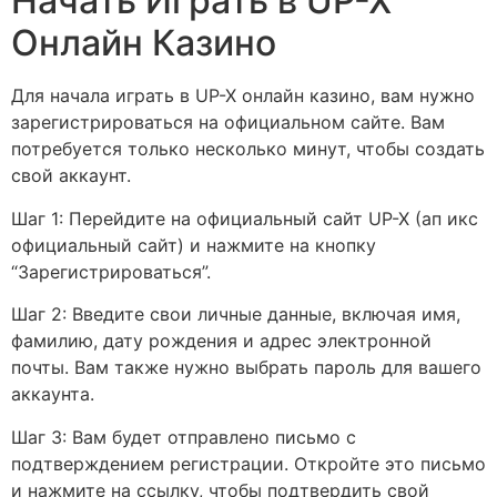
Начать Играть в UP-X
Онлайн Казино
Для начала играть в UP-X онлайн казино, вам нужно
зарегистрироваться на официальном сайте. Вам
потребуется только несколько минут, чтобы создать
свой аккаунт.
Шаг 1: Перейдите на официальный сайт UP-X (ап икс
официальный сайт) и нажмите на кнопку
“Зарегистрироваться”.
Шаг 2: Введите свои личные данные, включая имя,
фамилию, дату рождения и адрес электронной
почты. Вам также нужно выбрать пароль для вашего
аккаунта.
Шаг 3: Вам будет отправлено письмо с
подтверждением регистрации. Откройте это письмо
и нажмите на ссылку, чтобы подтвердить свой