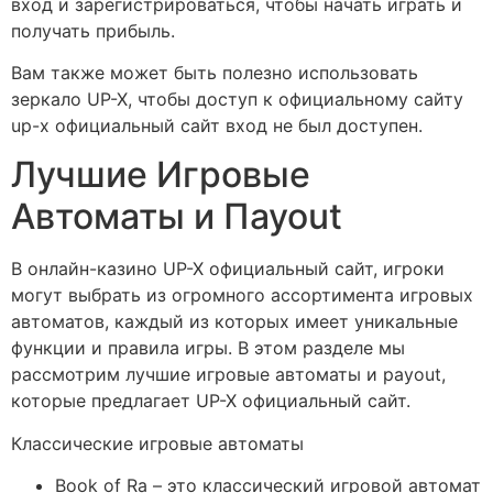
вход и зарегистрироваться, чтобы начать играть и
получать прибыль.
Вам также может быть полезно использовать
зеркало UP-X, чтобы доступ к официальному сайту
up-x официальный сайт вход не был доступен.
Лучшие Игровые
Автоматы и Пayout
В онлайн-казино UP-X официальный сайт, игроки
могут выбрать из огромного ассортимента игровых
автоматов, каждый из которых имеет уникальные
функции и правила игры. В этом разделе мы
рассмотрим лучшие игровые автоматы и payout,
которые предлагает UP-X официальный сайт.
Классические игровые автоматы
Book of Ra – это классический игровой автомат