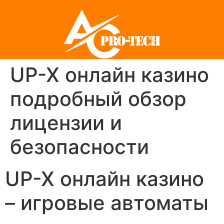
UP-X онлайн казино
подробный обзор
лицензии и
безопасности
UP-X онлайн казино
– игровые автоматы