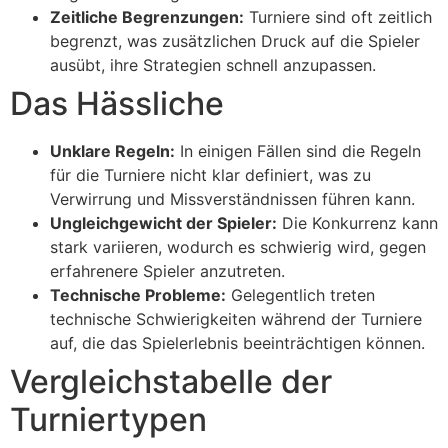
Zeitliche Begrenzungen:
Turniere sind oft zeitlich
begrenzt, was zusätzlichen Druck auf die Spieler
ausübt, ihre Strategien schnell anzupassen.
Das Hässliche
Unklare Regeln:
In einigen Fällen sind die Regeln
für die Turniere nicht klar definiert, was zu
Verwirrung und Missverständnissen führen kann.
Ungleichgewicht der Spieler:
Die Konkurrenz kann
stark variieren, wodurch es schwierig wird, gegen
erfahrenere Spieler anzutreten.
Technische Probleme:
Gelegentlich treten
technische Schwierigkeiten während der Turniere
auf, die das Spielerlebnis beeinträchtigen können.
Vergleichstabelle der
Turniertypen