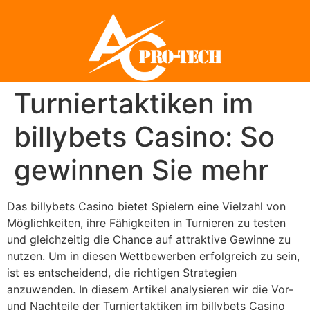
Turniertaktiken im
billybets Casino: So
gewinnen Sie mehr
Das billybets Casino bietet Spielern eine Vielzahl von
Möglichkeiten, ihre Fähigkeiten in Turnieren zu testen
und gleichzeitig die Chance auf attraktive Gewinne zu
nutzen. Um in diesen Wettbewerben erfolgreich zu sein,
ist es entscheidend, die richtigen Strategien
anzuwenden. In diesem Artikel analysieren wir die Vor-
und Nachteile der Turniertaktiken im billybets Casino