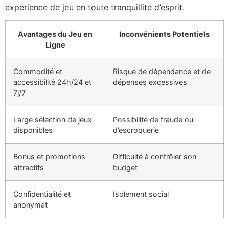
expérience de jeu en toute tranquillité d’esprit.
Avantages du Jeu en
Inconvénients Potentiels
Ligne
Commodité et
Risque de dépendance et de
accessibilité 24h/24 et
dépenses excessives
7j/7
Large sélection de jeux
Possibilité de fraude ou
disponibles
d’escroquerie
Bonus et promotions
Difficulté à contrôler son
attractifs
budget
Confidentialité et
Isolement social
anonymat