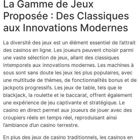
La Gamme de Jeux
Proposée : Des Classiques
aux Innovations Modernes
La diversité des jeux est un élément essentiel de l’attrait
des casinos en ligne. Les joueurs peuvent choisir parmi
une vaste sélection de jeux, allant des classiques
intemporels aux innovations modernes. Les machines à
sous sont sans doute les jeux les plus populaires, avec
une multitude de thèmes, de fonctionnalités bonus et de
jackpots progressifs. Les jeux de table, tels que le
blackjack, la roulette et le baccarat, offrent également
une expérience de jeu captivante et stratégique. Le
casino en direct permet aux joueurs de jouer avec des
croupiers réels en temps réel, reproduisant ainsi
l’ambiance d’un casino terrestre.
En plus des jeux de casino traditionnels, les casinos en