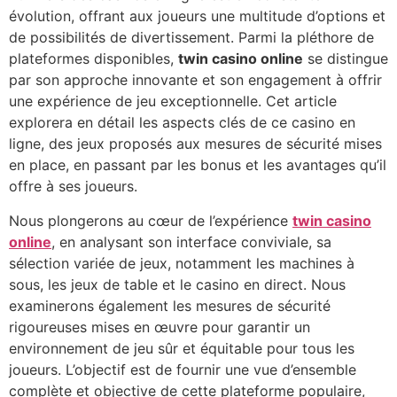
évolution, offrant aux joueurs une multitude d’options et
de possibilités de divertissement. Parmi la pléthore de
plateformes disponibles,
twin casino online
se distingue
par son approche innovante et son engagement à offrir
une expérience de jeu exceptionnelle. Cet article
explorera en détail les aspects clés de ce casino en
ligne, des jeux proposés aux mesures de sécurité mises
en place, en passant par les bonus et les avantages qu’il
offre à ses joueurs.
Nous plongerons au cœur de l’expérience
twin casino
online
, en analysant son interface conviviale, sa
sélection variée de jeux, notamment les machines à
sous, les jeux de table et le casino en direct. Nous
examinerons également les mesures de sécurité
rigoureuses mises en œuvre pour garantir un
environnement de jeu sûr et équitable pour tous les
joueurs. L’objectif est de fournir une vue d’ensemble
complète et objective de cette plateforme populaire,