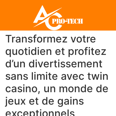
Transformez votre
quotidien et profitez
d’un divertissement
sans limite avec twin
casino, un monde de
jeux et de gains
exceptionnels