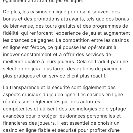
également à l’attrait du jeu en ligne.
De plus, les casinos en ligne proposent souvent des
bonus et des promotions attrayants, tels que des bonus
de bienvenue, des tours gratuits et des programmes de
fidélité, qui renforcent l’expérience de jeu et augmentent
les chances de gagner. La compétition entre les casinos
en ligne est féroce, ce qui pousse les opérateurs à
innover constamment et à offrir des services de
meilleure qualité à leurs joueurs. Cela se traduit par une
sélection de jeux plus large, des options de paiement
plus pratiques et un service client plus réactif.
La transparence et la sécurité sont également des
aspects cruciaux du jeu en ligne. Les casinos en ligne
réputés sont réglementés par des autorités
compétentes et utilisent des technologies de cryptage
avancées pour protéger les données personnelles et
financières des joueurs. Il est essentiel de choisir un
casino en ligne fiable et sécurisé pour profiter d’une