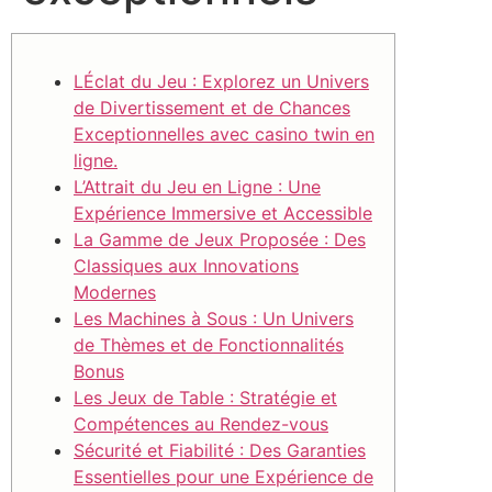
LÉclat du Jeu : Explorez un Univers
de Divertissement et de Chances
Exceptionnelles avec casino twin en
ligne.
L’Attrait du Jeu en Ligne : Une
Expérience Immersive et Accessible
La Gamme de Jeux Proposée : Des
Classiques aux Innovations
Modernes
Les Machines à Sous : Un Univers
de Thèmes et de Fonctionnalités
Bonus
Les Jeux de Table : Stratégie et
Compétences au Rendez-vous
Sécurité et Fiabilité : Des Garanties
Essentielles pour une Expérience de