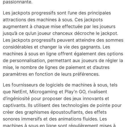
passionnante.
Les jackpots progressifs sont l’une des principales
attractions des machines à sous. Ces jackpots
augmentent à chaque mise effectuée par les joueurs
jusqu’à ce qu’un joueur chanceux décroche le jackpot.
Les jackpots progressifs peuvent atteindre des sommes
considérables et changer la vie des gagnants. Les
machines à sous en ligne offrent également des options
de personnalisation, permettant aux joueurs de régler la
mise, le nombre de lignes de paiement et d’autres
paramètres en fonction de leurs préférences.
Les fournisseurs de logiciels de machines à sous, tels
que NetEnt, Microgaming et Play’n GO, rivalisent
d’ingéniosité pour proposer des jeux innovants et
captivants. Ils utilisent des technologies de pointe pour
créer des graphismes époustouflants, des effets
sonores immersifs et des animations fluides. Les
machines à sous en ligne sont régulièrement mises à