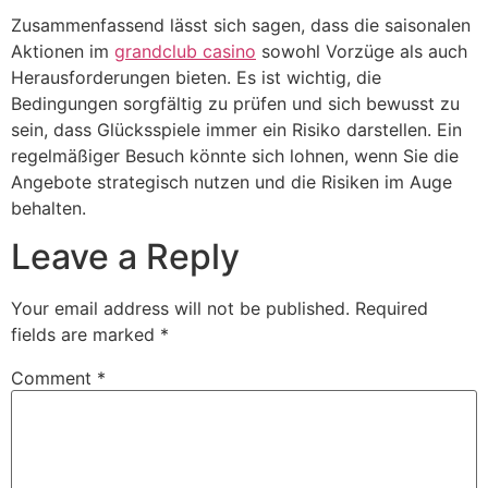
Zusammenfassend lässt sich sagen, dass die saisonalen
Aktionen im
grandclub casino
sowohl Vorzüge als auch
Herausforderungen bieten. Es ist wichtig, die
Bedingungen sorgfältig zu prüfen und sich bewusst zu
sein, dass Glücksspiele immer ein Risiko darstellen. Ein
regelmäßiger Besuch könnte sich lohnen, wenn Sie die
Angebote strategisch nutzen und die Risiken im Auge
behalten.
Leave a Reply
Your email address will not be published.
Required
fields are marked
*
Comment
*