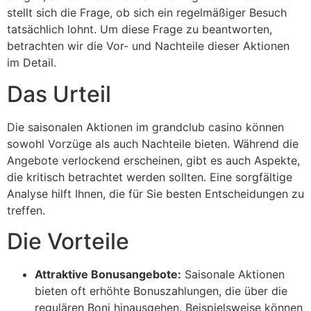
stellt sich die Frage, ob sich ein regelmäßiger Besuch
tatsächlich lohnt. Um diese Frage zu beantworten,
betrachten wir die Vor- und Nachteile dieser Aktionen
im Detail.
Das Urteil
Die saisonalen Aktionen im grandclub casino können
sowohl Vorzüge als auch Nachteile bieten. Während die
Angebote verlockend erscheinen, gibt es auch Aspekte,
die kritisch betrachtet werden sollten. Eine sorgfältige
Analyse hilft Ihnen, die für Sie besten Entscheidungen zu
treffen.
Die Vorteile
Attraktive Bonusangebote:
Saisonale Aktionen
bieten oft erhöhte Bonuszahlungen, die über die
regulären Boni hinausgehen. Beispielsweise können