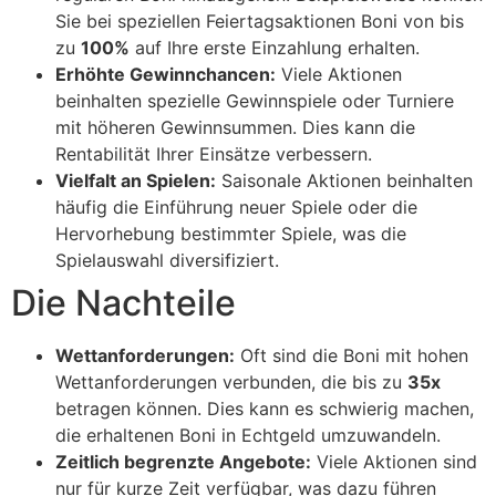
Sie bei speziellen Feiertagsaktionen Boni von bis
zu
100%
auf Ihre erste Einzahlung erhalten.
Erhöhte Gewinnchancen:
Viele Aktionen
beinhalten spezielle Gewinnspiele oder Turniere
mit höheren Gewinnsummen. Dies kann die
Rentabilität Ihrer Einsätze verbessern.
Vielfalt an Spielen:
Saisonale Aktionen beinhalten
häufig die Einführung neuer Spiele oder die
Hervorhebung bestimmter Spiele, was die
Spielauswahl diversifiziert.
Die Nachteile
Wettanforderungen:
Oft sind die Boni mit hohen
Wettanforderungen verbunden, die bis zu
35x
betragen können. Dies kann es schwierig machen,
die erhaltenen Boni in Echtgeld umzuwandeln.
Zeitlich begrenzte Angebote:
Viele Aktionen sind
nur für kurze Zeit verfügbar, was dazu führen