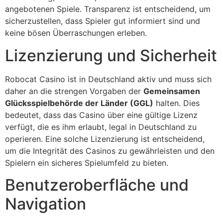
angebotenen Spiele. Transparenz ist entscheidend, um
sicherzustellen, dass Spieler gut informiert sind und
keine bösen Überraschungen erleben.
Lizenzierung und Sicherheit
Robocat Casino ist in Deutschland aktiv und muss sich
daher an die strengen Vorgaben der
Gemeinsamen
Glücksspielbehörde der Länder (GGL)
halten. Dies
bedeutet, dass das Casino über eine gültige Lizenz
verfügt, die es ihm erlaubt, legal in Deutschland zu
operieren. Eine solche Lizenzierung ist entscheidend,
um die Integrität des Casinos zu gewährleisten und den
Spielern ein sicheres Spielumfeld zu bieten.
Benutzeroberfläche und
Navigation