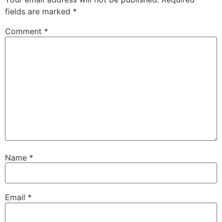
fields are marked
*
Comment
*
Name
*
Email
*