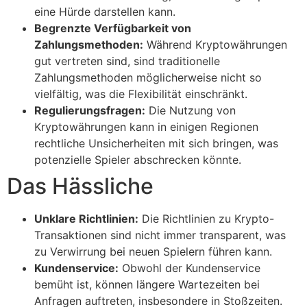
eine Hürde darstellen kann.
Begrenzte Verfügbarkeit von
Zahlungsmethoden:
Während Kryptowährungen
gut vertreten sind, sind traditionelle
Zahlungsmethoden möglicherweise nicht so
vielfältig, was die Flexibilität einschränkt.
Regulierungsfragen:
Die Nutzung von
Kryptowährungen kann in einigen Regionen
rechtliche Unsicherheiten mit sich bringen, was
potenzielle Spieler abschrecken könnte.
Das Hässliche
Unklare Richtlinien:
Die Richtlinien zu Krypto-
Transaktionen sind nicht immer transparent, was
zu Verwirrung bei neuen Spielern führen kann.
Kundenservice:
Obwohl der Kundenservice
bemüht ist, können längere Wartezeiten bei
Anfragen auftreten, insbesondere in Stoßzeiten.