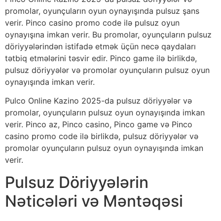
promolar, oyunçuların oyun oynayışında pulsuz şans
verir. Pinco casino promo code ilə pulsuz oyun
oynayışına imkan verir. Bu promolar, oyunçuların pulsuz
döriyyələrindən istifadə etmək üçün necə qaydaları
tətbiq etmələrini təsvir edir. Pinco game ilə birlikdə,
pulsuz döriyyələr və promolar oyunçuların pulsuz oyun
oynayışında imkan verir.
Pulco Online Kazino 2025-da pulsuz döriyyələr və
promolar, oyunçuların pulsuz oyun oynayışında imkan
verir. Pinco az, Pinco casino, Pinco game və Pinco
casino promo code ilə birlikdə, pulsuz döriyyələr və
promolar oyunçuların pulsuz oyun oynayışında imkan
verir.
Pulsuz Döriyyələrin
Nəticələri və Məntəqəsi