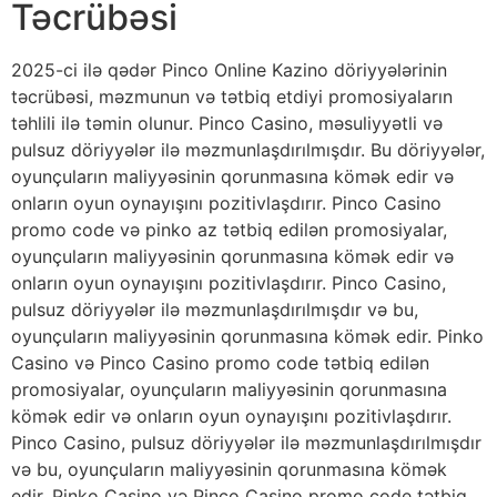
Təcrübəsi
2025-ci ilə qədər Pinco Online Kazino döriyyələrinin
təcrübəsi, məzmunun və tətbiq etdiyi promosiyaların
təhlili ilə təmin olunur. Pinco Casino, məsuliyyətli və
pulsuz döriyyələr ilə məzmunlaşdırılmışdır. Bu döriyyələr,
oyunçuların maliyyəsinin qorunmasına kömək edir və
onların oyun oynayışını pozitivlaşdırır. Pinco Casino
promo code və pinko az tətbiq edilən promosiyalar,
oyunçuların maliyyəsinin qorunmasına kömək edir və
onların oyun oynayışını pozitivlaşdırır. Pinco Casino,
pulsuz döriyyələr ilə məzmunlaşdırılmışdır və bu,
oyunçuların maliyyəsinin qorunmasına kömək edir. Pinko
Casino və Pinco Casino promo code tətbiq edilən
promosiyalar, oyunçuların maliyyəsinin qorunmasına
kömək edir və onların oyun oynayışını pozitivlaşdırır.
Pinco Casino, pulsuz döriyyələr ilə məzmunlaşdırılmışdır
və bu, oyunçuların maliyyəsinin qorunmasına kömək
edir. Pinko Casino və Pinco Casino promo code tətbiq