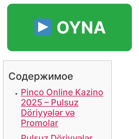
OYNA
Содержимое
Pinco Online Kazino
2025 – Pulsuz
Döriyyələr və
Promolar
Pulsuz Döriyyələr