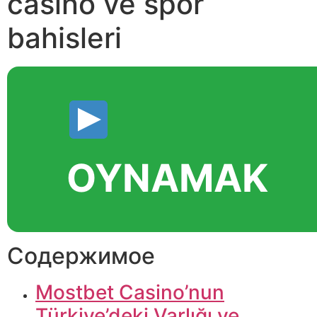
casino ve spor
bahisleri
OYNAMAK
Содержимое
Mostbet Casino’nun
Türkiye’deki Varlığı ve