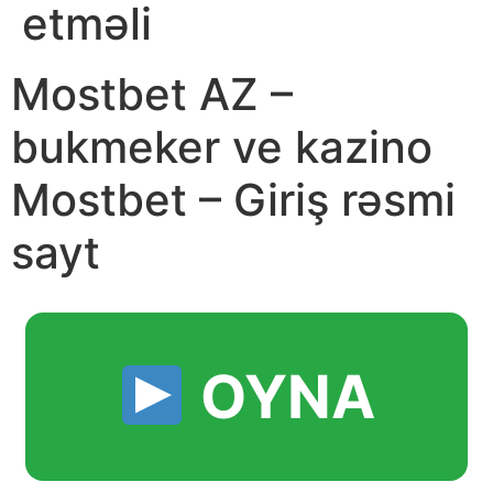
etməli
Mostbet AZ –
bukmeker ve kazino
Mostbet – Giriş rəsmi
sayt
OYNA