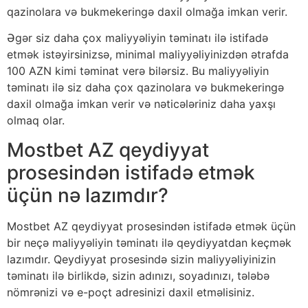
qazinolara və bukmekeringə daxil olmağa imkan verir.
Əgər siz daha çox maliyyəliyin təminatı ilə istifadə
etmək istəyirsinizsə, minimal maliyyəliyinizdən ətrafda
100 AZN kimi təminat verə bilərsiz. Bu maliyyəliyin
təminatı ilə siz daha çox qazinolara və bukmekeringə
daxil olmağa imkan verir və nəticələriniz daha yaxşı
olmaq olar.
Mostbet AZ qeydiyyat
prosesindən istifadə etmək
üçün nə lazımdır?
Mostbet AZ qeydiyyat prosesindən istifadə etmək üçün
bir neçə maliyyəliyin təminatı ilə qeydiyyatdan keçmək
lazımdır. Qeydiyyat prosesində sizin maliyyəliyinizin
təminatı ilə birlikdə, sizin adınızı, soyadınızı, tələbə
nömrənizi və e-poçt adresinizi daxil etməlisiniz.