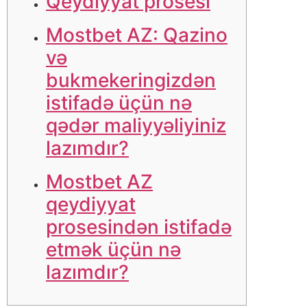
Qeydiyyat prosesi
Mostbet AZ: Qazino
və
bukmekeringizdən
istifadə üçün nə
qədər maliyyəliyiniz
lazımdır?
Mostbet AZ
qeydiyyat
prosesindən istifadə
etmək üçün nə
lazımdır?