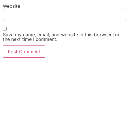
Website
Save my name, email, and website in this browser for
the next time I comment.
mostbet
pin up
pin up
pin up
mostbet
Pin-Up
Pin-Up
Melbet
Melbet
Melbet