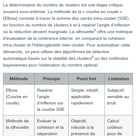
La détermination du nombre de clusters est une étape critique,
souvent sous-estimée. La méthode de la « courbe en coude »
(Elbow) consiste à tracer la somme des carrés intra-cluster (SSE)
en fonction du nombre de clusters k et à repérer l’angle d’inflexion
5
où la réduction devient marginale. La silhouette
offre une métrique
d’évaluation de la cohérence interne, en comparant la cohésion
intra-cluster et l’hétérogénéité inter-cluster. Pour automatiser cette
démarche, on peut utiliser des algorithmes de sélection
6
automatique basés sur la stabilité des clusters
ou des méthodes
bayésiennes pour l’estimation du nombre optimal.
Méthode
Principe
Point fort
Limitation
Elbow
Repérer
Simple, intuitif,
Subjectif,
(Courbe en
l’angle
applicable
sensible au
coude)
d’inflexion sur
rapidement
bruit
la courbe SSE
Méthode de
Evaluer la
Objectif,
Calcul
la silhouette
cohésion et la
robuste à la
coûteux
séparation
présence de
pour de