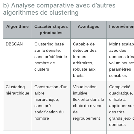
b) Analyse comparative avec d’autres
algorithmes de clustering
Algorithme
Caractéristiques
Avantages
Inconvénien
principales
DBSCAN
Clustering basé
Capable de
Moins scalab
sur la densité,
détecter des
avec des
sans prédéfinir le
formes
données très
nombre de
arbitraires,
volumineuse
clusters
robuste aux
paramètres
bruits
sensibles
Clustering
Construction d’un
Visualisation
Complexité
hiérarchique
arbre
intuitive,
quadratique,
hiérarchique,
flexibilité dans le
difficile à
sans pré-
choix du niveau
appliquer sur
spécification du
de
des très
nombre
regroupement
grands jeux 
données