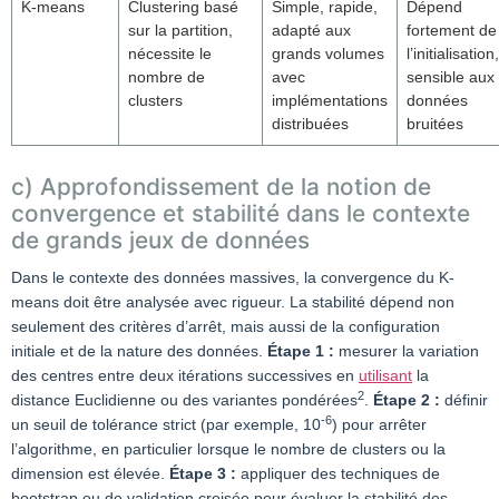
K-means
Clustering basé
Simple, rapide,
Dépend
sur la partition,
adapté aux
fortement de
nécessite le
grands volumes
l’initialisation,
nombre de
avec
sensible aux
clusters
implémentations
données
distribuées
bruitées
c) Approfondissement de la notion de
convergence et stabilité dans le contexte
de grands jeux de données
Dans le contexte des données massives, la convergence du K-
means doit être analysée avec rigueur. La stabilité dépend non
seulement des critères d’arrêt, mais aussi de la configuration
initiale et de la nature des données.
Étape 1 :
mesurer la variation
des centres entre deux itérations successives en
utilisant
la
2
distance Euclidienne ou des variantes pondérées
.
Étape 2 :
définir
-6
un seuil de tolérance strict (par exemple, 10
) pour arrêter
l’algorithme, en particulier lorsque le nombre de clusters ou la
dimension est élevée.
Étape 3 :
appliquer des techniques de
bootstrap ou de validation croisée pour évaluer la stabilité des