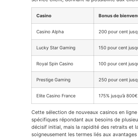
Casino
Bonus de bienven
Casino Alpha
200 pour cent jus
Lucky Star Gaming
150 pour cent jusqu
Royal Spin Casino
100 pour cent jusq
Prestige Gaming
250 pour cent jusq
Elite Casino France
175% jusqu’à 800€
Cette sélection de nouveaux casinos en ligne 
spécifiques répondant aux besoins de plusie
décisif initial, mais la rapidité des retraits e
soigneusement les termes liés aux avantages p