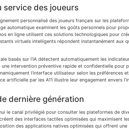
 au service des joueurs
mpagnement personnalisé des joueurs français sur les platef
age automatique examinent les goûts personnels pour propo
os en ligne utilisent ces solutions technologiques pour cr
ssistants virtuels intelligents répondent instantanément aux 
le basés sur l’IA détectent automatiquement les indicateur
e une intervention préventive rapide et confidentielle pour 
namiquement l’interface utilisateur selon les préférences e
ence artificielle par les A11 illustre leur engagement envers 
de dernière génération
hui le canal privilégié pour consulter les plateformes de d
réent des interfaces tactiles optimisées qui maximisent le
sition des applications natives optimisées qui offrent une ex