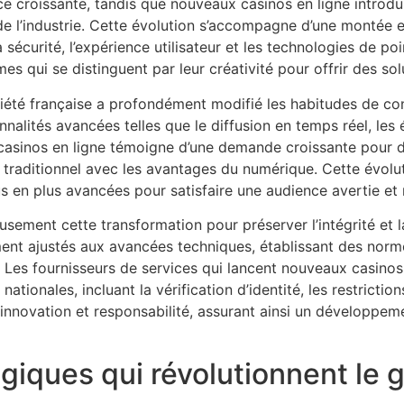
nce croissante, tandis que nouveaux casinos en ligne intro
s de l’industrie. Cette évolution s’accompagne d’une montée
écurité, l’expérience utilisateur et les technologies de poi
mes qui se distinguent par leur créativité pour offrir des s
iété française a profondément modifié les habitudes de co
alités avancées telles que le diffusion en temps réel, le
asinos en ligne témoigne d’une demande croissante pour d
 traditionnel avec les avantages du numérique. Cette évoluti
s en plus avancées pour satisfaire une audience avertie et
usement cette transformation pour préserver l’intégrité et 
ent ajustés aux avancées techniques, établissant des norme
 Les fournisseurs de services qui lancent nouveaux casinos 
ationales, incluant la vérification d’identité, les restriction
e innovation et responsabilité, assurant ainsi un développeme
giques qui révolutionnent le 