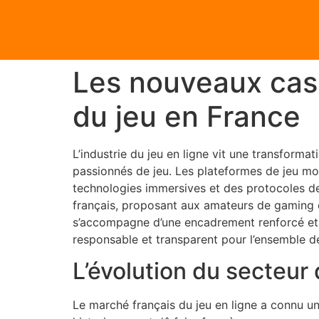
Les nouveaux casi
du jeu en France
L’industrie du jeu en ligne vit une transforma
passionnés de jeu. Les plateformes de jeu mod
technologies immersives et des protocoles d
français, proposant aux amateurs de gaming d
s’accompagne d’une encadrement renforcé et d’
responsable et transparent pour l’ensemble d
L’évolution du secteur
Le marché français du jeu en ligne a connu un