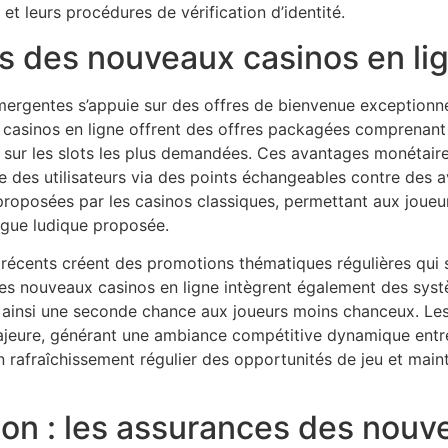
 et leurs procédures de vérification d’identité.
s des nouveaux casinos en li
rgentes s’appuie sur des offres de bienvenue exceptionnel
x casinos en ligne offrent des offres packagées comprenant
 sur les slots les plus demandées. Ces avantages monétai
ue des utilisateurs via des points échangeables contre des 
proposées par les casinos classiques, permettant aux joueu
ogue ludique proposée.
 récents créent des promotions thématiques régulières qui 
. Les nouveaux casinos en ligne intègrent également des s
t ainsi une seconde chance aux joueurs moins chanceux. Les 
majeure, générant une ambiance compétitive dynamique entre
rafraîchissement régulier des opportunités de jeu et maintie
tion : les assurances des nou