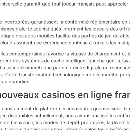
universelle garantit que tout joueur français peut appréci
e incorporées garantissent la conformité réglementaire en 
ismes d’alerte sophistiqués informent les joueurs des offr
rgétique des apps mobiles facilite des parties de jeu durab
loud assurent une expérience continue à travers les multip
iles contemporaines favorise la vitesse de chargement et l
tègrent des systèmes de cache intelligent qui chargent à l’
La sécurité biométrique par empreinte digitale ou reconnai
mes. Cette transformation technologique mobile modifie pro
 au quotidien.
ouveaux casinos en ligne fra
it constamment de plateformes innovantes qui rivalisent d’in
 jeu disponibles actuellement, nous avons analysé les critère
es de bienvenue, les modes de dépôt proposées, la diversité 
nts français de faire des choix informés selon leurs préféren