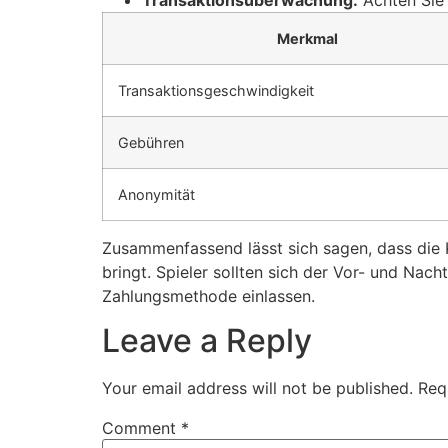
Merkmal
Transaktionsgeschwindigkeit
Gebühren
Anonymität
Zusammenfassend lässt sich sagen, dass die 
bringt. Spieler sollten sich der Vor- und Nach
Zahlungsmethode einlassen.
Leave a Reply
Your email address will not be published.
Req
Comment
*