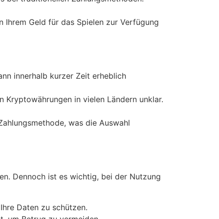
n Ihrem Geld für das Spielen zur Verfügung
n innerhalb kurzer Zeit erheblich
on Kryptowährungen in vielen Ländern unklar.
s Zahlungsmethode, was die Auswahl
en. Dennoch ist es wichtig, bei der Nutzung
Ihre Daten zu schützen.
t, um Betrug zu vermeiden.