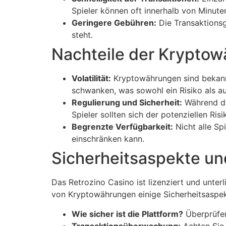
Spieler können oft innerhalb von Minute
Geringere Gebühren:
Die Transaktionsg
steht.
Nachteile der Krypto
Volatilität:
Kryptowährungen sind bekannt
schwanken, was sowohl ein Risiko als au
Regulierung und Sicherheit:
Während das
Spieler sollten sich der potenziellen Ris
Begrenzte Verfügbarkeit:
Nicht alle Sp
einschränken kann.
Sicherheitsaspekte un
Das Retrozino Casino ist lizenziert und unte
von Kryptowährungen einige Sicherheitsaspe
Wie sicher ist die Plattform?
Überprüfen
Transaktionsüberwachung:
Achten Sie 