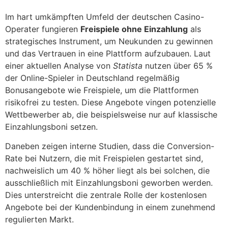
Im hart umkämpften Umfeld der deutschen Casino-
Operater fungieren
Freispiele ohne Einzahlung
als
strategisches Instrument, um Neukunden zu gewinnen
und das Vertrauen in eine Plattform aufzubauen. Laut
einer aktuellen Analyse von
Statista
nutzen über 65 %
der Online-Spieler in Deutschland regelmäßig
Bonusangebote wie Freispiele, um die Plattformen
risikofrei zu testen. Diese Angebote vingen potenzielle
Wettbewerber ab, die beispielsweise nur auf klassische
Einzahlungsboni setzen.
Daneben zeigen interne Studien, dass die Conversion-
Rate bei Nutzern, die mit Freispielen gestartet sind,
nachweislich um 40 % höher liegt als bei solchen, die
ausschließlich mit Einzahlungsboni geworben werden.
Dies unterstreicht die zentrale Rolle der kostenlosen
Angebote bei der Kundenbindung in einem zunehmend
regulierten Markt.