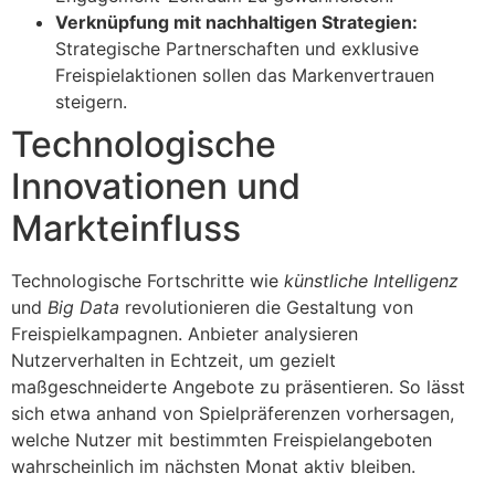
Verknüpfung mit nachhaltigen Strategien:
Strategische Partnerschaften und exklusive
Freispielaktionen sollen das Markenvertrauen
steigern.
Technologische
Innovationen und
Markteinfluss
Technologische Fortschritte wie
künstliche Intelligenz
und
Big Data
revolutionieren die Gestaltung von
Freispielkampagnen. Anbieter analysieren
Nutzerverhalten in Echtzeit, um gezielt
maßgeschneiderte Angebote zu präsentieren. So lässt
sich etwa anhand von Spielpräferenzen vorhersagen,
welche Nutzer mit bestimmten Freispielangeboten
wahrscheinlich im nächsten Monat aktiv bleiben.