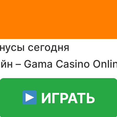
онусы сегодня
йн – Gama Casino Onli
ИГРАТЬ