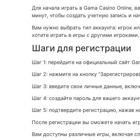
Для начала играть в Gama Casino Online, 
минут, чтобы создать учетную запись и на
Вам нужно выбрать тип аккаунта: игрок или
хотите играть в игры с другими игроками, 
Шаги для регистрации
Шаг 1: перейдите на официальный сайт Gam
Шаг 2: нажмите на кнопку “Зарегистрирова
Шаг 3: введите свои личные данные, вклю
Шаг 4: создайте пароль для вашего аккаун
Шаг 5: подтвердите регистрацию, нажав на
После регистрации вы сможете начать игра
Вам доступны различные игры, включая сл