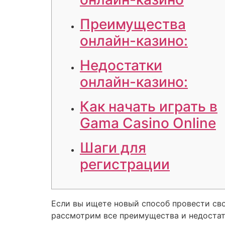
Преимущества
онлайн-казино:
Недостатки
онлайн-казино:
Как начать играть в
Gama Casino Online
Шаги для
регистрации
Если вы ищете новый способ провести своб
рассмотрим все преимущества и недостатк