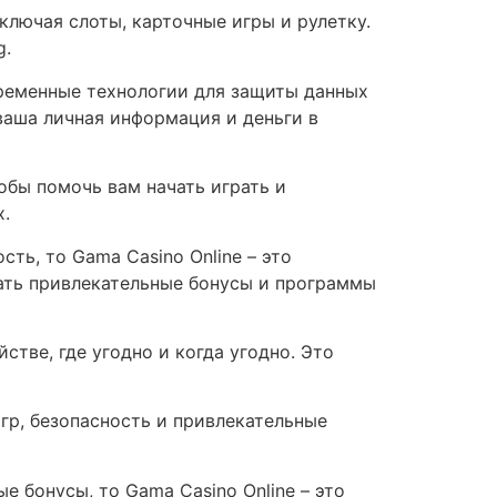
ключая слоты, карточные игры и рулетку.
g.
овременные технологии для защиты данных
 ваша личная информация и деньги в
обы помочь вам начать играть и
х.
ть, то Gama Casino Online – это
чать привлекательные бонусы и программы
стве, где угодно и когда угодно. Это
игр, безопасность и привлекательные
е бонусы, то Gama Casino Online – это