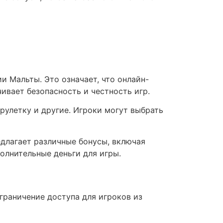
и Мальты. Это означает, что онлайн-
ивает безопасность и честность игр.
 рулетку и другие. Игроки могут выбрать
едлагает различные бонусы, включая
полнительные деньги для игры.
ограничение доступа для игроков из