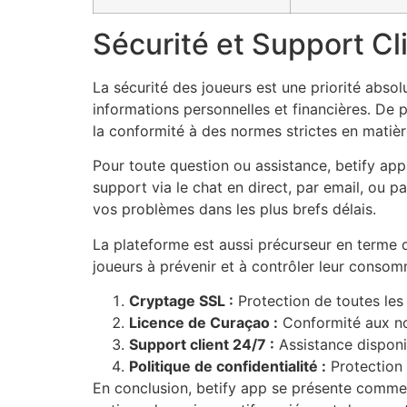
Sécurité et Support Cl
La sécurité des joueurs est une priorité abso
informations personnelles et financières. De p
la conformité à des normes strictes en matièr
Pour toute question ou assistance, betify app
support via le chat en direct, par email, ou 
vos problèmes dans les plus brefs délais.
La plateforme est aussi précurseur en terme
joueurs à prévenir et à contrôler leur consom
Cryptage SSL :
Protection de toutes les
Licence de Curaçao :
Conformité aux no
Support client 24/7 :
Assistance disponi
Politique de confidentialité :
Protection 
En conclusion, betify app se présente comme 