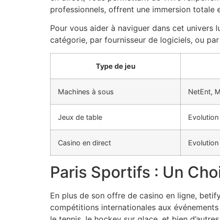
professionnels, offrent une immersion totale e
Pour vous aider à naviguer dans cet univers l
catégorie, par fournisseur de logiciels, ou p
Type de jeu
Machines à sous
NetEnt, M
Jeux de table
Evolution
Casino en direct
Evolution
Paris Sportifs : Un Cho
En plus de son offre de casino en ligne, beti
compétitions internationales aux événements l
le tennis, le hockey sur glace, et bien d’autre