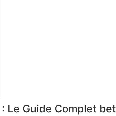
 : Le Guide Complet bet