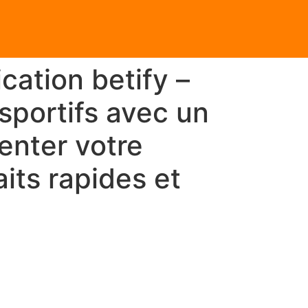
cation betify –
 sportifs avec un
enter votre
its rapides et