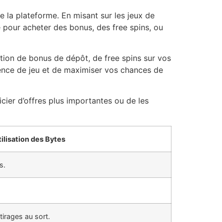
de la plateforme. En misant sur les jeux de
e pour acheter des bonus, des free spins, ou
ction de bonus de dépôt, de free spins sur vos
ience de jeu et de maximiser vos chances de
icier d’offres plus importantes ou de les
ilisation des Bytes
s.
tirages au sort.