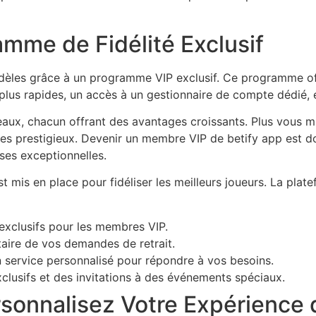
amme de Fidélité Exclusif
idèles grâce à un programme VIP exclusif. Ce programme of
plus rapides, un accès à un gestionnaire de compte dédié, e
eaux, chacun offrant des avantages croissants. Plus vous m
es prestigieux. Devenir un membre VIP de betify app est d
ses exceptionnelles.
 est mis en place pour fidéliser les meilleurs joueurs. La pl
xclusifs pour les membres VIP.
taire de vos demandes de retrait.
service personnalisé pour répondre à vos besoins.
lusifs et des invitations à des événements spéciaux.
rsonnalisez Votre Expérience