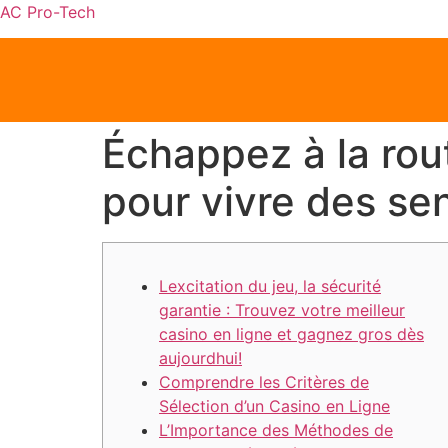
AC Pro-Tech
Échappez à la rout
pour vivre des se
Lexcitation du jeu, la sécurité
garantie : Trouvez votre meilleur
casino en ligne et gagnez gros dès
aujourdhui!
Comprendre les Critères de
Sélection d’un Casino en Ligne
L’Importance des Méthodes de