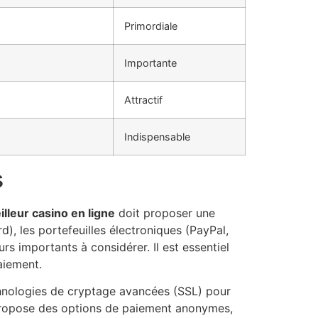
Primordiale
Importante
Attractif
Indispensable
s
illeur casino en ligne
doit proposer une
), les portefeuilles électroniques (PayPal,
eurs importants à considérer. Il est essentiel
aiement.
echnologies de cryptage avancées (SSL) pour
o propose des options de paiement anonymes,