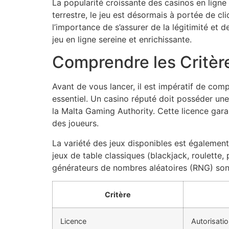
La popularité croissante des casinos en ligne
terrestre, le jeu est désormais à portée de cli
l’importance de s’assurer de la légitimité et 
jeu en ligne sereine et enrichissante.
Comprendre les Critère
Avant de vous lancer, il est impératif de com
essentiel. Un casino réputé doit posséder u
la Malta Gaming Authority. Cette licence gara
des joueurs.
La variété des jeux disponibles est également
jeux de table classiques (blackjack, roulette, 
générateurs de nombres aléatoires (RNG) sont 
Critère
Licence
Autorisatio