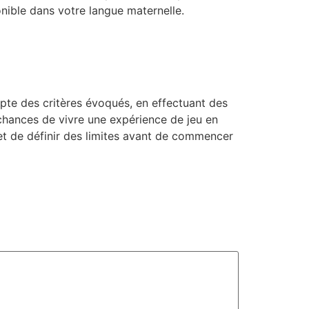
ponible dans votre langue maternelle.
e des critères évoqués, en effectuant des
chances de vivre une expérience de jeu en
 et de définir des limites avant de commencer