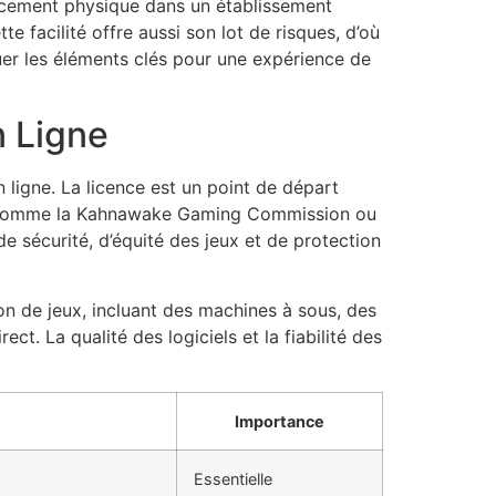
placement physique dans un établissement
te facilité offre aussi son lot de risques, d’où
quer les éléments clés pour une expérience de
n Ligne
 ligne. La licence est un point de départ
ue, comme la Kahnawake Gaming Commission ou
e sécurité, d’équité des jeux et de protection
on de jeux, incluant des machines à sous, des
ct. La qualité des logiciels et la fiabilité des
Importance
Essentielle