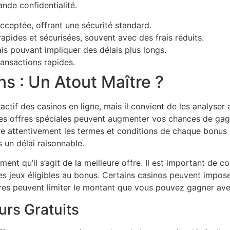
nde confidentialité.
ceptée, offrant une sécurité standard.
apides et sécurisées, souvent avec des frais réduits.
is pouvant impliquer des délais plus longs.
ansactions rapides.
s : Un Atout Maître ?
ctif des casinos en ligne, mais il convient de les analyser
 les offres spéciales peuvent augmenter vos chances de gagn
 lire attentivement les termes et conditions de chaque bonus
 un délai raisonnable.
ent qu’il s’agit de la meilleure offre. Il est important de
 jeux éligibles au bonus. Certains casinos peuvent imposer
tres peuvent limiter le montant que vous pouvez gagner av
urs Gratuits