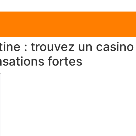
ine : trouvez un casino
nsations fortes