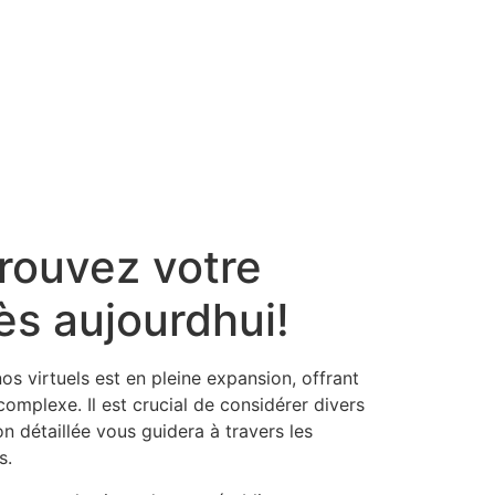
Trouvez votre
ès aujourdhui!
os virtuels est en pleine expansion, offrant
complexe. Il est crucial de considérer divers
ion détaillée vous guidera à travers les
s.