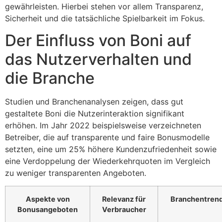
gewährleisten. Hierbei stehen vor allem Transparenz,
Sicherheit und die tatsächliche Spielbarkeit im Fokus.
Der Einfluss von Boni auf
das Nutzerverhalten und
die Branche
Studien und Branchenanalysen zeigen, dass gut
gestaltete Boni die Nutzerinteraktion signifikant
erhöhen. Im Jahr 2022 beispielsweise verzeichneten
Betreiber, die auf transparente und faire Bonusmodelle
setzten, eine um 25% höhere Kundenzufriedenheit sowie
eine Verdoppelung der Wiederkehrquoten im Vergleich
zu weniger transparenten Angeboten.
Aspekte von
Relevanz für
Branchentren
Bonusangeboten
Verbraucher