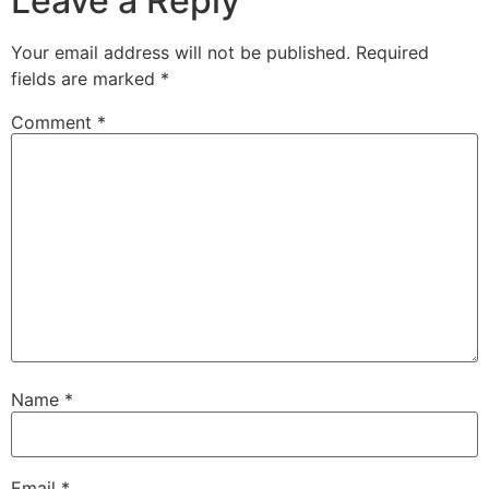
Leave a Reply
Your email address will not be published.
Required
fields are marked
*
Comment
*
Name
*
Email
*