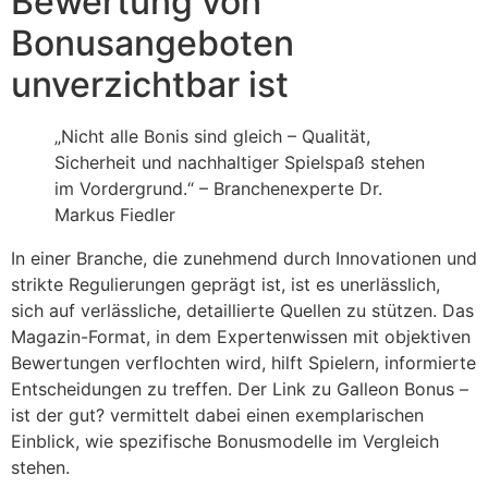
Bewertung von
Bonusangeboten
unverzichtbar ist
„Nicht alle Bonis sind gleich – Qualität,
Sicherheit und nachhaltiger Spielspaß stehen
im Vordergrund.“ – Branchenexperte Dr.
Markus Fiedler
In einer Branche, die zunehmend durch Innovationen und
strikte Regulierungen geprägt ist, ist es unerlässlich,
sich auf verlässliche, detaillierte Quellen zu stützen. Das
Magazin-Format, in dem Expertenwissen mit objektiven
Bewertungen verflochten wird, hilft Spielern, informierte
Entscheidungen zu treffen. Der Link zu Galleon Bonus –
ist der gut? vermittelt dabei einen exemplarischen
Einblick, wie spezifische Bonusmodelle im Vergleich
stehen.