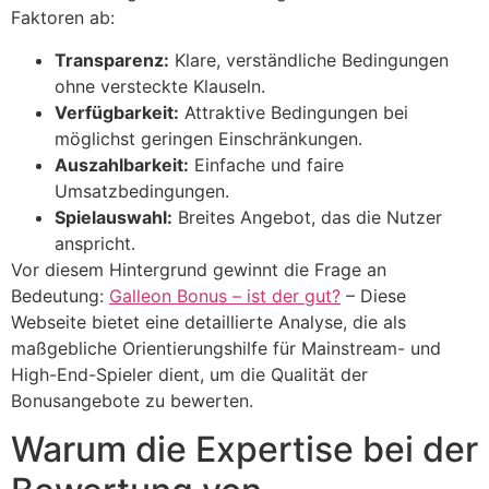
Faktoren ab:
Transparenz:
Klare, verständliche Bedingungen
ohne versteckte Klauseln.
Verfügbarkeit:
Attraktive Bedingungen bei
möglichst geringen Einschränkungen.
Auszahlbarkeit:
Einfache und faire
Umsatzbedingungen.
Spielauswahl:
Breites Angebot, das die Nutzer
anspricht.
Vor diesem Hintergrund gewinnt die Frage an
Bedeutung:
Galleon Bonus – ist der gut?
– Diese
Webseite bietet eine detaillierte Analyse, die als
maßgebliche Orientierungshilfe für Mainstream- und
High-End-Spieler dient, um die Qualität der
Bonusangebote zu bewerten.
Warum die Expertise bei der