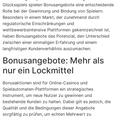
Glücksspiels spielen Bonusangebote eine entscheidende
Rolle bei der Gewinnung und Bindung von Spielern.
Besonders in einem Markt, der zunehmend durch
regulatorische Einschränkungen und
wettbewerbsintensive Plattformen gekennzeichnet ist,
haben Bonusangebote das Potenzial, den Unterschied
zwischen einer einmaligen Erfahrung und einem
langfristigen Kundenverhältnis auszumachen.
Bonusangebote: Mehr als
nur ein Lockmittel
Bonusaktionen sind für Online-Casinos und
Spielautomaten-Plattformen ein strategisches
Instrument, um neue Nutzer zu gewinnen und
bestehende Kunden zu halten. Dabei gilt es jedoch, die
Qualität und die Bedingungen dieser Angebote
sorgfältig zu prüfen, um echten Mehrwert zu