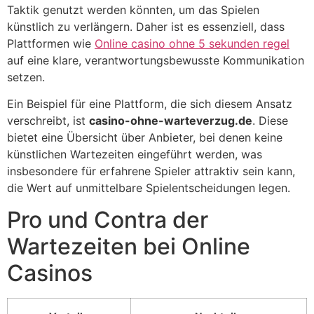
Taktik genutzt werden könnten, um das Spielen
künstlich zu verlängern. Daher ist es essenziell, dass
Plattformen wie
Online casino ohne 5 sekunden regel
auf eine klare, verantwortungsbewusste Kommunikation
setzen.
Ein Beispiel für eine Plattform, die sich diesem Ansatz
verschreibt, ist
casino-ohne-warteverzug.de
. Diese
bietet eine Übersicht über Anbieter, bei denen keine
künstlichen Wartezeiten eingeführt werden, was
insbesondere für erfahrene Spieler attraktiv sein kann,
die Wert auf unmittelbare Spielentscheidungen legen.
Pro und Contra der
Wartezeiten bei Online
Casinos