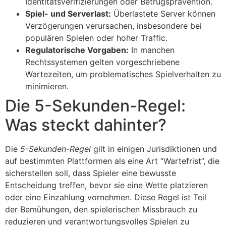
Identitätsverifizierungen oder Betrugsprävention.
Spiel- und Serverlast:
Überlastete Server können
Verzögerungen verursachen, insbesondere bei
populären Spielen oder hoher Traffic.
Regulatorische Vorgaben:
In manchen
Rechtssystemen gelten vorgeschriebene
Wartezeiten, um problematisches Spielverhalten zu
minimieren.
Die 5-Sekunden-Regel:
Was steckt dahinter?
Die
5-Sekunden-Regel
gilt in einigen Jurisdiktionen und
auf bestimmten Plattformen als eine Art “Wartefrist”, die
sicherstellen soll, dass Spieler eine bewusste
Entscheidung treffen, bevor sie eine Wette platzieren
oder eine Einzahlung vornehmen. Diese Regel ist Teil
der Bemühungen, den spielerischen Missbrauch zu
reduzieren und verantwortungsvolles Spielen zu