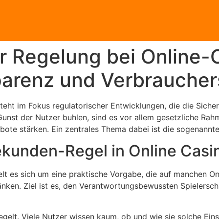
r Regelung bei Online-
sparenz und Verbrauche
teht im Fokus regulatorischer Entwicklungen, die die Sicher
Gunst der Nutzer buhlen, sind es vor allem gesetzliche Ra
ebote stärken. Ein zentrales Thema dabei ist die sogenannt
kunden-Regel in Online Casi
lt es sich um eine praktische Vorgabe, die auf manchen O
ken. Ziel ist es, den Verantwortungsbewussten Spielerschu
geregelt. Viele Nutzer wissen kaum, ob und wie sie solche E