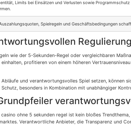
Identität, Limits bei Einsätzen und Verlusten sowie Programmschut
ormen.
Auszahlungsquoten, Spielregeln und Geschäftsbedingungen schaff
antwortungsvollen Regulierun
geln wie der 5-Sekunden-Regel oder vergleichbaren Maßnahm
 einhalten, profitieren von einem höheren Vertrauensniveau 
nte Abläufe und verantwortungsvolles Spiel setzen, können s
Schutz, besonders in Kombination mit unabhängiger Kontroll
 Grundpfeiler verantwortungsv
casino ohne 5 sekunden regel ist kein bloßes Trendthema, 
marktes. Verantwortliche Anbieter, die Transparenz und Comp