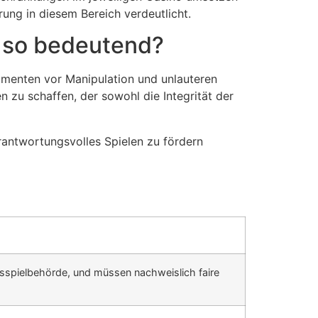
rung in diesem Bereich verdeutlicht.
l so bedeutend?
sumenten vor Manipulation und unlauteren
 zu schaffen, der sowohl die Integrität der
erantwortungsvolles Spielen zu fördern
ksspielbehörde, und müssen nachweislich faire