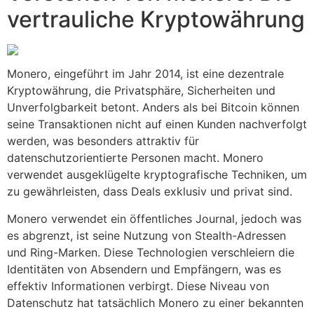
vertrauliche Kryptowährung
Monero, eingeführt im Jahr 2014, ist eine dezentrale
Kryptowährung, die Privatsphäre, Sicherheiten und
Unverfolgbarkeit betont. Anders als bei Bitcoin können
seine Transaktionen nicht auf einen Kunden nachverfolgt
werden, was besonders attraktiv für
datenschutzorientierte Personen macht. Monero
verwendet ausgeklügelte kryptografische Techniken, um
zu gewährleisten, dass Deals exklusiv und privat sind.
Monero verwendet ein öffentliches Journal, jedoch was
es abgrenzt, ist seine Nutzung von Stealth-Adressen
und Ring-Marken. Diese Technologien verschleiern die
Identitäten von Absendern und Empfängern, was es
effektiv Informationen verbirgt. Diese Niveau von
Datenschutz hat tatsächlich Monero zu einer bekannten