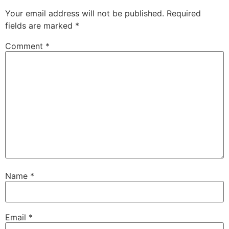
Your email address will not be published.
Required
fields are marked
*
Comment
*
Name
*
Email
*