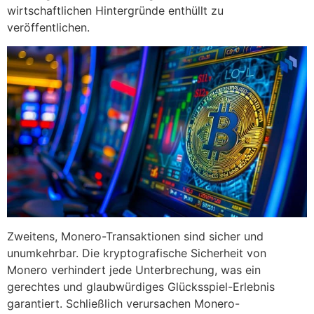
wirtschaftlichen Hintergründe enthüllt zu
veröffentlichen.
Zweitens, Monero-Transaktionen sind sicher und
unumkehrbar. Die kryptografische Sicherheit von
Monero verhindert jede Unterbrechung, was ein
gerechtes und glaubwürdiges Glücksspiel-Erlebnis
garantiert. Schließlich verursachen Monero-