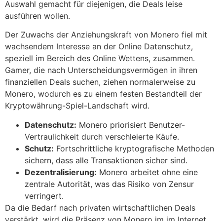
Auswahl gemacht für diejenigen, die Deals leise
ausführen wollen.
Der Zuwachs der Anziehungskraft von Monero fiel mit
wachsendem Interesse an der Online Datenschutz,
speziell im Bereich des Online Wettens, zusammen.
Gamer, die nach Unterscheidungsvermögen in ihren
finanziellen Deals suchen, ziehen normalerweise zu
Monero, wodurch es zu einem festen Bestandteil der
Kryptowährung-Spiel-Landschaft wird.
Datenschutz:
Monero priorisiert Benutzer-
Vertraulichkeit durch verschleierte Käufe.
Schutz:
Fortschrittliche kryptografische Methoden
sichern, dass alle Transaktionen sicher sind.
Dezentralisierung:
Monero arbeitet ohne eine
zentrale Autorität, was das Risiko von Zensur
verringert.
Da die Bedarf nach privaten wirtschaftlichen Deals
verstärkt, wird die Präsenz von Monero im im Internet