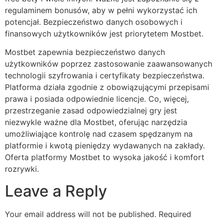
regulaminem bonusów, aby w pełni wykorzystać ich
potencjał. Bezpieczeństwo danych osobowych i
finansowych użytkowników jest priorytetem Mostbet.
Mostbet zapewnia bezpieczeństwo danych
użytkowników poprzez zastosowanie zaawansowanych
technologii szyfrowania i certyfikaty bezpieczeństwa.
Platforma działa zgodnie z obowiązującymi przepisami
prawa i posiada odpowiednie licencje. Co, więcej,
przestrzeganie zasad odpowiedzialnej gry jest
niezwykle ważne dla Mostbet, oferując narzędzia
umożliwiające kontrolę nad czasem spędzanym na
platformie i kwotą pieniędzy wydawanych na zakłady.
Oferta platformy Mostbet to wysoka jakość i komfort
rozrywki.
Leave a Reply
Your email address will not be published.
Required