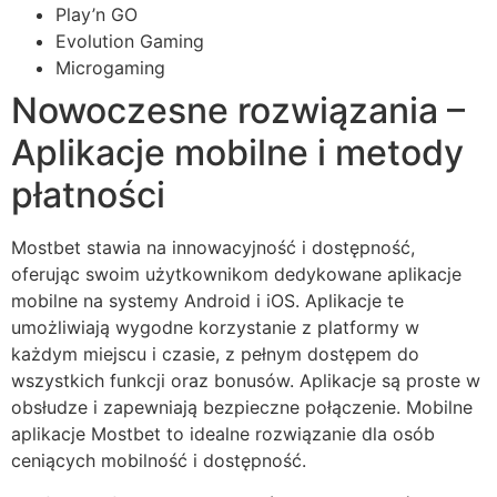
Play’n GO
Evolution Gaming
Microgaming
Nowoczesne rozwiązania –
Aplikacje mobilne i metody
płatności
Mostbet stawia na innowacyjność i dostępność,
oferując swoim użytkownikom dedykowane aplikacje
mobilne na systemy Android i iOS. Aplikacje te
umożliwiają wygodne korzystanie z platformy w
każdym miejscu i czasie, z pełnym dostępem do
wszystkich funkcji oraz bonusów. Aplikacje są proste w
obsłudze i zapewniają bezpieczne połączenie. Mobilne
aplikacje Mostbet to idealne rozwiązanie dla osób
ceniących mobilność i dostępność.