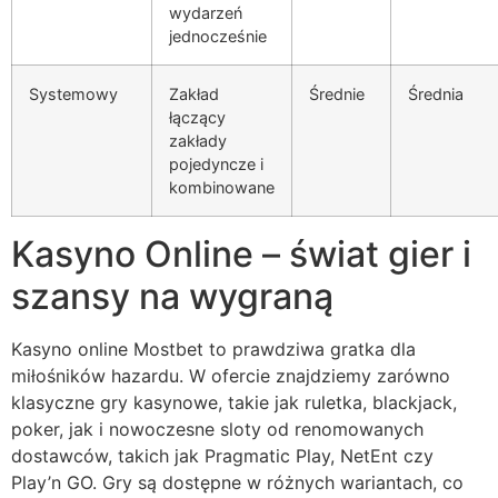
wydarzeń
jednocześnie
Systemowy
Zakład
Średnie
Średnia
łączący
zakłady
pojedyncze i
kombinowane
Kasyno Online – świat gier i
szansy na wygraną
Kasyno online Mostbet to prawdziwa gratka dla
miłośników hazardu. W ofercie znajdziemy zarówno
klasyczne gry kasynowe, takie jak ruletka, blackjack,
poker, jak i nowoczesne sloty od renomowanych
dostawców, takich jak Pragmatic Play, NetEnt czy
Play’n GO. Gry są dostępne w różnych wariantach, co