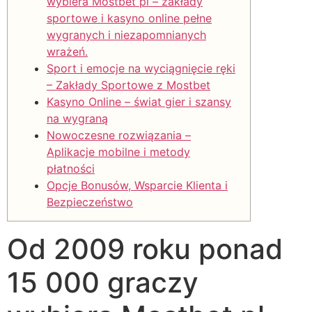
wybiera Mostbet pl – zakłady
sportowe i kasyno online pełne
wygranych i niezapomnianych
wrażeń.
Sport i emocje na wyciągnięcie ręki
– Zakłady Sportowe z Mostbet
Kasyno Online – świat gier i szansy
na wygraną
Nowoczesne rozwiązania –
Aplikacje mobilne i metody
płatności
Opcje Bonusów, Wsparcie Klienta i
Bezpieczeństwo
Od 2009 roku ponad
15 000 graczy