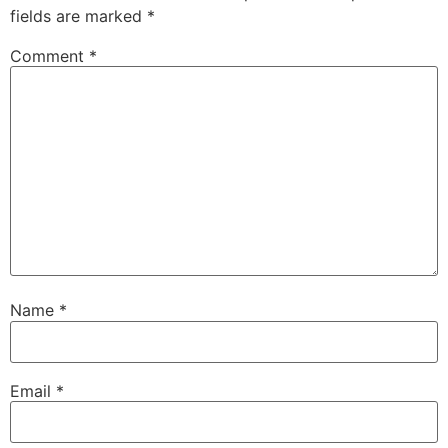
fields are marked
*
Comment
*
Name
*
Email
*