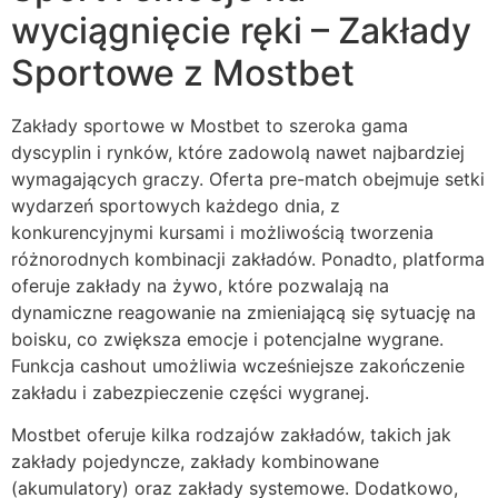
wyciągnięcie ręki – Zakłady
Sportowe z Mostbet
Zakłady sportowe w Mostbet to szeroka gama
dyscyplin i rynków, które zadowolą nawet najbardziej
wymagających graczy. Oferta pre-match obejmuje setki
wydarzeń sportowych każdego dnia, z
konkurencyjnymi kursami i możliwością tworzenia
różnorodnych kombinacji zakładów. Ponadto, platforma
oferuje zakłady na żywo, które pozwalają na
dynamiczne reagowanie na zmieniającą się sytuację na
boisku, co zwiększa emocje i potencjalne wygrane.
Funkcja cashout umożliwia wcześniejsze zakończenie
zakładu i zabezpieczenie części wygranej.
Mostbet oferuje kilka rodzajów zakładów, takich jak
zakłady pojedyncze, zakłady kombinowane
(akumulatory) oraz zakłady systemowe. Dodatkowo,