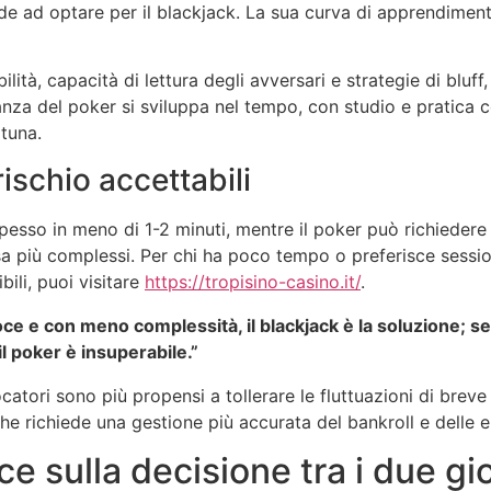
e ad optare per il blackjack. La sua curva di apprendimento
ilità, capacità di lettura degli avversari e strategie di bluf
nza del poker si sviluppa nel tempo, con studio e pratica 
rtuna.
rischio accettabili
 spesso in meno di 1-2 minuti, mentre il poker può richieder
sa più complessi. Per chi ha poco tempo o preferisce sessio
bili, puoi visitare
https://tropisino-casino.it/
.
ce e con meno complessità, il blackjack è la soluzione; se
il poker è insuperabile.”
 giocatori sono più propensi a tollerare le fluttuazioni di brev
he richiede una gestione più accurata del bankroll e delle 
ce sulla decisione tra i due gi