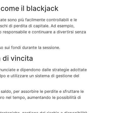
 come il blackjack
tate sono più facilmente controllabili e le
ischi di perdita di capitale. Ad esempio,
o responsabile e continuare a divertirsi senza
so sui fondi durante la sessione.
 di vincita
onunciate e dipendono dalle strategie adottate
olpo e utilizzare un sistema di gestione del
ldo, per assorbire le perdite e sfruttare le
ro nel tempo, aumentando le possibilità di