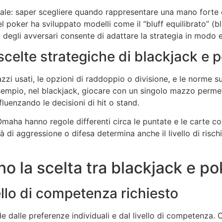
ale: saper scegliere quando rappresentare una mano forte o 
l poker ha sviluppato modelli come il “bluff equilibrato” (b
ili degli avversari consente di adattare la strategia in modo 
 scelte strategiche di blackjack e 
zi usati, le opzioni di raddoppio o divisione, e le norme su
sempio, nel blackjack, giocare con un singolo mazzo permett
fluenzando le decisioni di hit o stand.
maha hanno regole differenti circa le puntate e le carte co
à di aggressione o difesa determina anche il livello di risch
no la scelta tra blackjack e po
ello di competenza richiesto
 dalle preferenze individuali e dal livello di competenza. C