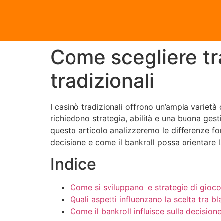
Come scegliere tr
tradizionali
I casinò tradizionali offrono un’ampia varietà 
richiedono strategia, abilità e una buona gest
questo articolo analizzeremo le differenze fon
decisione e come il bankroll possa orientare 
Indice
Come si sviluppano le strategie di gioco 
Quali aspetti influenzano la scelta tra b
Come il bankroll influisce sulla decisione