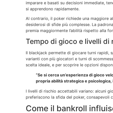
imparare e basati su decisioni immediate, tend
si apprendono rapidamente.
Al contrario, il poker richiede una maggiore ab
desiderosi di sfide più complesse. La padrona
premia maggiormente l’abilità rispetto alla fo
Tempo di gioco e livelli di 
Il blackjack permette di giocare turni rapidi,
varianti con più giocatori e turni di scommes
scelta ideale, e per scoprire le opzioni disponi
“Se si cerca un’esperienza di gioco velo
propria abilità strategica e psicologica, 
I livelli di rischio accettabili variano: alcuni
preferiscono la sfida del poker, consapevoli c
Come il bankroll influis