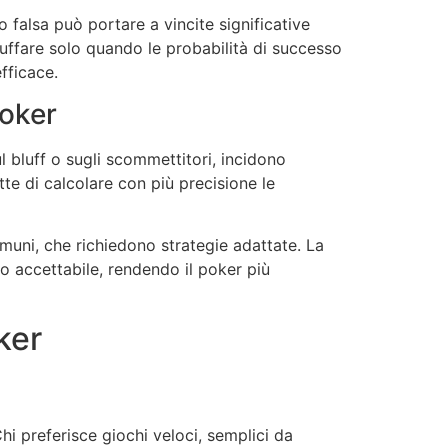
falsa può portare a vincite significative
luffare solo quando le probabilità di successo
efficace.
poker
l bluff o sugli scommettitori, incidono
e di calcolare con più precisione le
muni, che richiedono strategie adattate. La
io accettabile, rendendo il poker più
ker
hi preferisce giochi veloci, semplici da