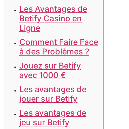
Les Avantages de
Betify Casino en
Ligne
Comment Faire Face
à des Problèmes ?
Jouez sur Betify
avec 1000 €
Les avantages de
jouer sur Betify
Les avantages de
jeu sur Betify