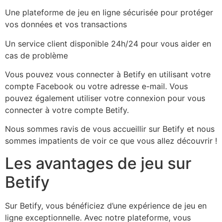
Une plateforme de jeu en ligne sécurisée pour protéger
vos données et vos transactions
Un service client disponible 24h/24 pour vous aider en
cas de problème
Vous pouvez vous connecter à Betify en utilisant votre
compte Facebook ou votre adresse e-mail. Vous
pouvez également utiliser votre connexion pour vous
connecter à votre compte Betify.
Nous sommes ravis de vous accueillir sur Betify et nous
sommes impatients de voir ce que vous allez découvrir !
Les avantages de jeu sur
Betify
Sur Betify, vous bénéficiez d’une expérience de jeu en
ligne exceptionnelle. Avec notre plateforme, vous