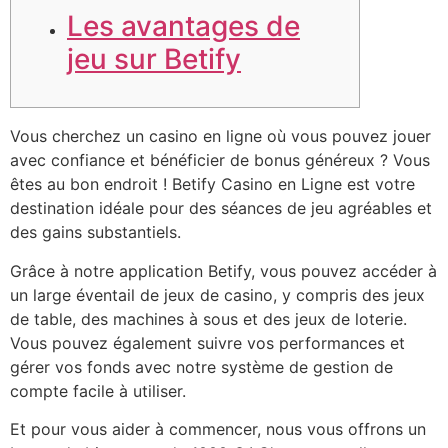
Les avantages de
jeu sur Betify
Vous cherchez un casino en ligne où vous pouvez jouer
avec confiance et bénéficier de bonus généreux ? Vous
êtes au bon endroit ! Betify Casino en Ligne est votre
destination idéale pour des séances de jeu agréables et
des gains substantiels.
Grâce à notre application Betify, vous pouvez accéder à
un large éventail de jeux de casino, y compris des jeux
de table, des machines à sous et des jeux de loterie.
Vous pouvez également suivre vos performances et
gérer vos fonds avec notre système de gestion de
compte facile à utiliser.
Et pour vous aider à commencer, nous vous offrons un