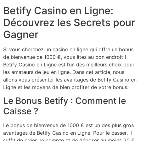
Betify Casino en Ligne:
Découvrez les Secrets pour
Gagner
Si vous cherchez un casino en ligne qui offre un bonus
de bienvenue de 1000 €, vous êtes au bon endroit !
Betify Casino en Ligne est l’un des meilleurs choix pour
les amateurs de jeu en ligne. Dans cet article, nous
allons vous présenter les avantages de Betify Casino en
Ligne et les moyens de bien profiter de votre bonus.
Le Bonus Betify : Comment le
Caisse ?
Le bonus de bienvenue de 1000 € est un des plus gros
avantages de Betify Casino en Ligne. Pour le casser, il
suffit de créer un compte et de déposer au moins 20 €.