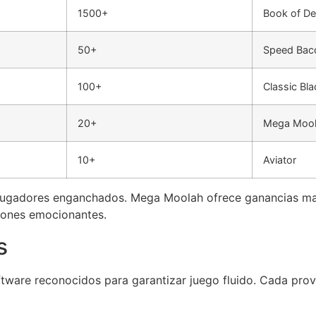
1500+
Book of D
50+
Speed Bac
100+
Classic Bla
20+
Mega Moo
10+
Aviator
ugadores enganchados. Mega Moolah ofrece ganancias masiv
siones emocionantes.
s
tware reconocidos para garantizar juego fluido. Cada pro