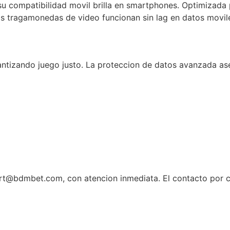
 compatibilidad movil brilla en smartphones. Optimizada p
os tragamonedas de video funcionan sin lag en datos movil
antizando juego justo. La proteccion de datos avanzada as
rt@bdmbet.com, con atencion inmediata. El contacto por c