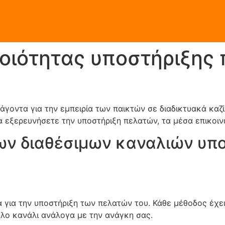
ποιότητας υποστήριξης
άγοντα για την εμπειρία των παικτών σε διαδικτυακά καζ
α εξερευνήσετε την υποστήριξη πελατών, τα μέσα επικοι
των διαθέσιμων καναλιών υπ
α για την υποστήριξη των πελατών του. Κάθε μέθοδος έχει
ηλο κανάλι ανάλογα με την ανάγκη σας.