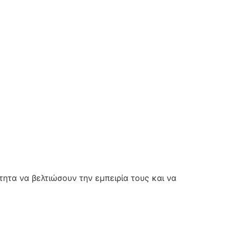
τητα να βελτιώσουν την εμπειρία τους και να