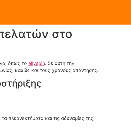
 πελατών στο
ίνο, όπως το
allyspin
. Σε αυτή την
νωνίας, καθώς και τους χρόνους απάντησης.
οστήριξης
 τα πλεονεκτήματα και τις αδυναμίες της,