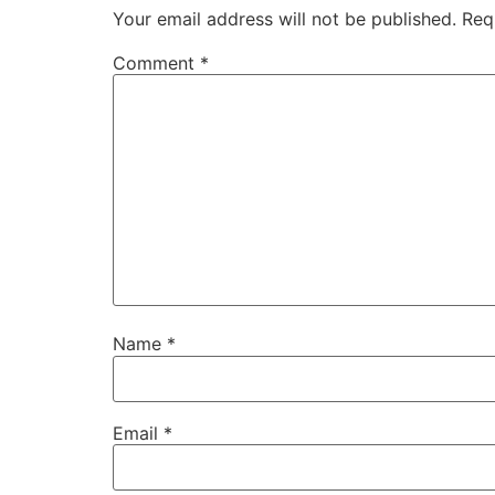
Your email address will not be published.
Req
Comment
*
Name
*
Email
*