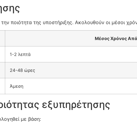
ησης
 την ποιότητα της υποστήριξης. Ακολουθούν οι μέσοι χρό
Μέσος Χρόνος Απ
1-2 λεπτά
24-48 ώρες
Άμεση
οιότητας εξυπηρέτησης
ολογηθεί με βάση: