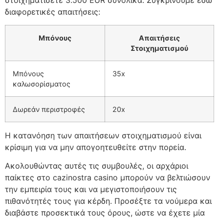
στοιχηματίσετε 3.500 EUR συνολικά. Συγκρίνουμε εδώ
διαφορετικές απαιτήσεις:
Μπόνους
Απαιτήσεις
Στοιχηματισμού
Μπόνους
35x
καλωσορίσματος
Δωρεάν περιστροφές
20x
Η κατανόηση των απαιτήσεων στοιχηματισμού είναι
κρίσιμη για να μην απογοητευθείτε στην πορεία.
Ακολουθώντας αυτές τις συμβουλές, οι αρχάριοι
παίκτες στο cazinostra casino μπορούν να βελτιώσουν
την εμπειρία τους και να μεγιστοποιήσουν τις
πιθανότητές τους για κέρδη. Προσέξτε τα νούμερα και
διαβάστε προσεκτικά τους όρους, ώστε να έχετε μία