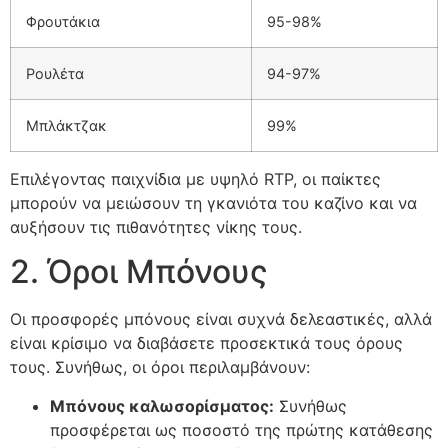
Φρουτάκια
95-98%
Ρουλέτα
94-97%
Μπλάκτζακ
99%
Επιλέγοντας παιχνίδια με υψηλό RTP, οι παίκτες
μπορούν να μειώσουν τη γκανιότα του καζίνο και να
αυξήσουν τις πιθανότητες νίκης τους.
2. Όροι Μπόνους
Οι προσφορές μπόνους είναι συχνά δελεαστικές, αλλά
είναι κρίσιμο να διαβάσετε προσεκτικά τους όρους
τους. Συνήθως, οι όροι περιλαμβάνουν:
Μπόνους καλωσορίσματος:
Συνήθως
προσφέρεται ως ποσοστό της πρώτης κατάθεσης