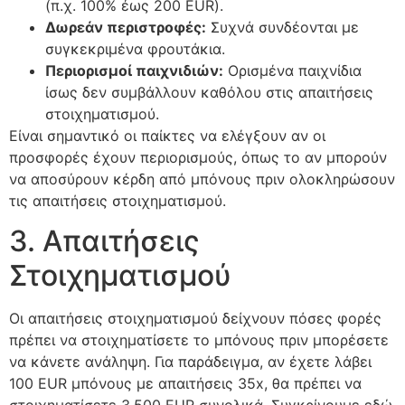
(π.χ. 100% έως 200 EUR).
Δωρεάν περιστροφές:
Συχνά συνδέονται με
συγκεκριμένα φρουτάκια.
Περιορισμοί παιχνιδιών:
Ορισμένα παιχνίδια
ίσως δεν συμβάλλουν καθόλου στις απαιτήσεις
στοιχηματισμού.
Είναι σημαντικό οι παίκτες να ελέγξουν αν οι
προσφορές έχουν περιορισμούς, όπως το αν μπορούν
να αποσύρουν κέρδη από μπόνους πριν ολοκληρώσουν
τις απαιτήσεις στοιχηματισμού.
3. Απαιτήσεις
Στοιχηματισμού
Οι απαιτήσεις στοιχηματισμού δείχνουν πόσες φορές
πρέπει να στοιχηματίσετε το μπόνους πριν μπορέσετε
να κάνετε ανάληψη. Για παράδειγμα, αν έχετε λάβει
100 EUR μπόνους με απαιτήσεις 35x, θα πρέπει να