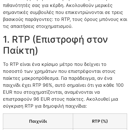
πιθανότητές σας για κέρδη. Ακολουθούν μερικές
σημαντικές συμβουλές που επικεντρώνονται σε τρεις
βασικούς παράγοντες: το RTP, τους όρους μπόνους και
τις απαιτήσεις στοιχηματισμού.
1. RTP (Επιστροφή στον
Παίκτη)
Το RTP είναι ένα κρίσιμο μέτρο που δείχνει το
ποσοστό των χρημάτων που επιστρέφονται στους
παίκτες μακροπρόθεσμα. Για παράδειγμα, αν ένα
παιχνίδι έχει RTP 96%, αυτό σημαίνει ότι για κάθε 100
EUR που στοιχηματίζονται, αναμένονται να
επιστραφούν 96 EUR στους παίκτες. Ακολουθεί μια
σύγκριση RTP για δημοφιλή παιχνίδια:
Παιχνίδι
RTP (%)