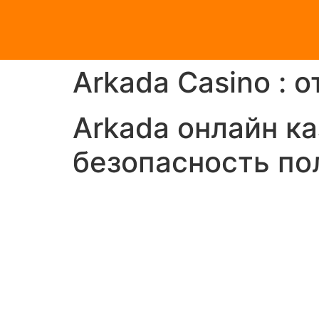
Arkada Casino : 
Arkada онлайн ка
безопасность по