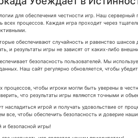
Аркада Убеждает в Истиннос
гии для обеспечения честности игр. Наш серверный па
ь всех процессов. Каждая игра проходит через тщатель
ективными.
торые обеспечивают случайность и равенство шансов д
ь, и результаты игры не зависят от каких-либо внешн
беспечивает безопасность пользователей. Мы использу
данных. Наш сайт регулярно обновляется, чтобы убедит
 процессов, чтобы игроки могли быть уверены в честн
роверить, что результаты игры являются точными и объ
гут насладиться игрой и получать удовольствие от проц
м все, чтобы обеспечить безопасность и доверие наши
й и безопасной игры!