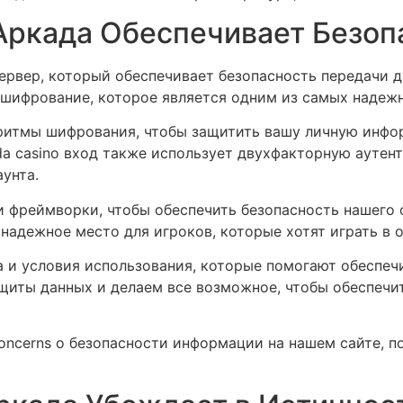
Аркада Обеспечивает Безо
ервер, который обеспечивает безопасность передачи
-шифрование, которое является одним из самых надеж
ритмы шифрования, чтобы защитить вашу личную инфо
a casino вход также использует двухфакторную аутен
унта.
 фреймворки, чтобы обеспечить безопасность нашего 
и надежное место для игроков, которые хотят играть в 
а и условия использования, которые помогают обеспе
щиты данных и делаем все возможное, чтобы обеспечи
concerns о безопасности информации на нашем сайте, п