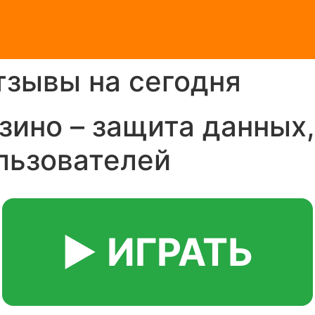
отзывы на сегодня
зино – защита данных,
льзователей
▶️ ИГРАТЬ