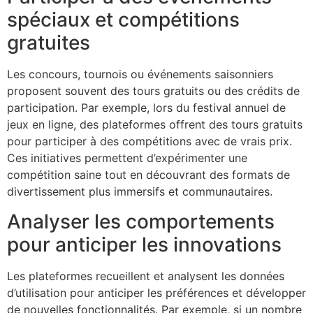
spéciaux et compétitions
gratuites
Les concours, tournois ou événements saisonniers
proposent souvent des tours gratuits ou des crédits de
participation. Par exemple, lors du festival annuel de
jeux en ligne, des plateformes offrent des tours gratuits
pour participer à des compétitions avec de vrais prix.
Ces initiatives permettent d’expérimenter une
compétition saine tout en découvrant des formats de
divertissement plus immersifs et communautaires.
Analyser les comportements
pour anticiper les innovations
Les plateformes recueillent et analysent les données
d’utilisation pour anticiper les préférences et développer
de nouvelles fonctionnalités. Par exemple, si un nombre