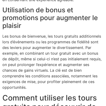
Utilisation de bonus et
promotions pour augmenter le
plaisir
Les bonus de bienvenue, les tours gratuits additionnels
lors d’événements ou les programmes de fidélité sont
des leviers pour augmenter le divertissement. Par
exemple, en combinant un tour gratuit avec un bonus
de dépôt, même si celui-ci n’est pas initialement requis,
on peut prolonger l’expérience et augmenter ses
chances de gains virtuels. La clé est de bien
comprendre les conditions associées, notamment les
exigences de mise, pour profiter pleinement de ces
opportunités.
Comment utiliser les tours