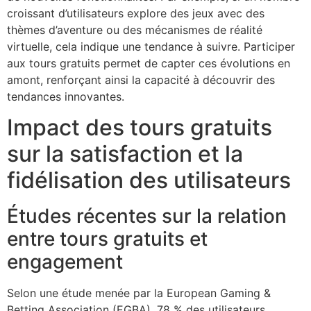
croissant d’utilisateurs explore des jeux avec des
thèmes d’aventure ou des mécanismes de réalité
virtuelle, cela indique une tendance à suivre. Participer
aux tours gratuits permet de capter ces évolutions en
amont, renforçant ainsi la capacité à découvrir des
tendances innovantes.
Impact des tours gratuits
sur la satisfaction et la
fidélisation des utilisateurs
Études récentes sur la relation
entre tours gratuits et
engagement
Selon une étude menée par la European Gaming &
Betting Association (EGBA), 78 % des utilisateurs