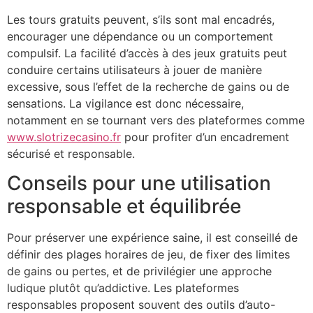
Les tours gratuits peuvent, s’ils sont mal encadrés,
encourager une dépendance ou un comportement
compulsif. La facilité d’accès à des jeux gratuits peut
conduire certains utilisateurs à jouer de manière
excessive, sous l’effet de la recherche de gains ou de
sensations. La vigilance est donc nécessaire,
notamment en se tournant vers des plateformes comme
www.slotrizecasino.fr
pour profiter d’un encadrement
sécurisé et responsable.
Conseils pour une utilisation
responsable et équilibrée
Pour préserver une expérience saine, il est conseillé de
définir des plages horaires de jeu, de fixer des limites
de gains ou pertes, et de privilégier une approche
ludique plutôt qu’addictive. Les plateformes
responsables proposent souvent des outils d’auto-