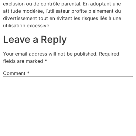
exclusion ou de contrôle parental. En adoptant une
attitude modérée, l’utilisateur profite pleinement du
divertissement tout en évitant les risques liés à une
utilisation excessive.
Leave a Reply
Your email address will not be published.
Required
fields are marked
*
Comment
*