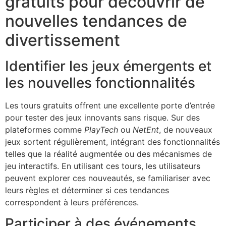
gratuits pour découvrir de
nouvelles tendances de
divertissement
Identifier les jeux émergents et
les nouvelles fonctionnalités
Les tours gratuits offrent une excellente porte d’entrée
pour tester des jeux innovants sans risque. Sur des
plateformes comme
PlayTech
ou
NetEnt
, de nouveaux
jeux sortent régulièrement, intégrant des fonctionnalités
telles que la réalité augmentée ou des mécanismes de
jeu interactifs. En utilisant ces tours, les utilisateurs
peuvent explorer ces nouveautés, se familiariser avec
leurs règles et déterminer si ces tendances
correspondent à leurs préférences.
Participer à des événements