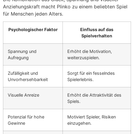
Anziehungskraft macht Plinko zu einem beliebten Spiel
für Menschen jeden Alters.
Psychologischer Faktor
Einfluss auf das
Spielverhalten
Spannung und
Erhöht die Motivation,
Aufregung
weiterzuspielen.
Zufälligkeit und
Sorgt für ein fesselndes
Unvorhersehbarkeit
Spielerlebnis.
Visuelle Anreize
Erhöht die Attraktivität des
Spiels.
Potenzial für hohe
Motiviert Spieler, Risiken
Gewinne
einzugehen.