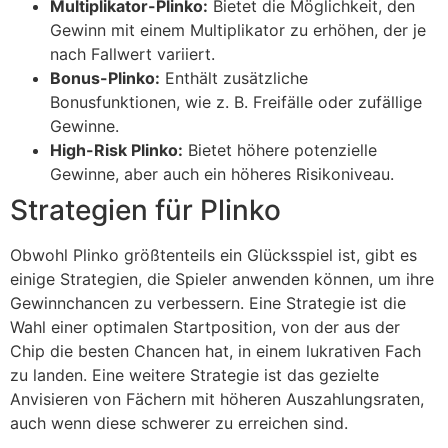
Multiplikator-Plinko:
Bietet die Möglichkeit, den
Gewinn mit einem Multiplikator zu erhöhen, der je
nach Fallwert variiert.
Bonus-Plinko:
Enthält zusätzliche
Bonusfunktionen, wie z. B. Freifälle oder zufällige
Gewinne.
High-Risk Plinko:
Bietet höhere potenzielle
Gewinne, aber auch ein höheres Risikoniveau.
Strategien für Plinko
Obwohl Plinko größtenteils ein Glücksspiel ist, gibt es
einige Strategien, die Spieler anwenden können, um ihre
Gewinnchancen zu verbessern. Eine Strategie ist die
Wahl einer optimalen Startposition, von der aus der
Chip die besten Chancen hat, in einem lukrativen Fach
zu landen. Eine weitere Strategie ist das gezielte
Anvisieren von Fächern mit höheren Auszahlungsraten,
auch wenn diese schwerer zu erreichen sind.