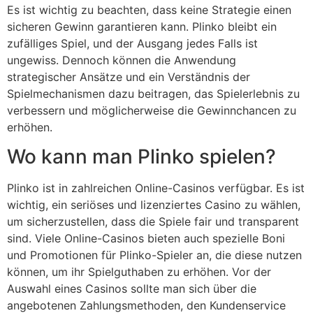
Es ist wichtig zu beachten, dass keine Strategie einen
sicheren Gewinn garantieren kann. Plinko bleibt ein
zufälliges Spiel, und der Ausgang jedes Falls ist
ungewiss. Dennoch können die Anwendung
strategischer Ansätze und ein Verständnis der
Spielmechanismen dazu beitragen, das Spielerlebnis zu
verbessern und möglicherweise die Gewinnchancen zu
erhöhen.
Wo kann man Plinko spielen?
Plinko ist in zahlreichen Online-Casinos verfügbar. Es ist
wichtig, ein seriöses und lizenziertes Casino zu wählen,
um sicherzustellen, dass die Spiele fair und transparent
sind. Viele Online-Casinos bieten auch spezielle Boni
und Promotionen für Plinko-Spieler an, die diese nutzen
können, um ihr Spielguthaben zu erhöhen. Vor der
Auswahl eines Casinos sollte man sich über die
angebotenen Zahlungsmethoden, den Kundenservice