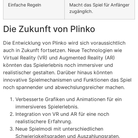
Einfache Regeln
Macht das Spiel für Anfänger
zugänglich.
Die Zukunft von Plinko
Die Entwicklung von Plinko wird sich voraussichtlich
auch in Zukunft fortsetzen. Neue Technologien wie
Virtual Reality (VR) und Augmented Reality (AR)
könnten das Spielerlebnis noch immersiver und
realistischer gestalten. Darüber hinaus könnten
innovative Spielmechanismen und Funktionen das Spiel
noch spannender und abwechslungsreicher machen.
Verbesserte Grafiken und Animationen für ein
immersiveres Spielerlebnis.
Integration von VR und AR für eine noch
realistischere Erfahrung.
Neue Spielmodi mit unterschiedlichen
Schwierigkeitsgraden und Auszahlungsraten.