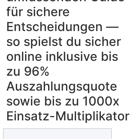
für sichere
Entscheidungen —
so spielst du sicher
online inklusive bis
zu 96%
Auszahlungsquote
sowie bis zu 1000x
Einsatz-Multiplikator