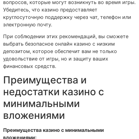
вопросов, которые могут возникнуть во время игры.
Убедитесь, что казино предоставляет
круглосуточную поддержку через чат, телефон или
электронную почту.
При соблюдении этих рекомендаций, вы сможете
выбрать безопасное онлайн казино с низким
депозитом, которое обеспечит вам не только
удовольствие от игры, но и защиту ваших
финансовых средств.
Преимущества и
недостатки казино с
минимальными
вложениями
Преимущества казино с минимальными
вложениями: