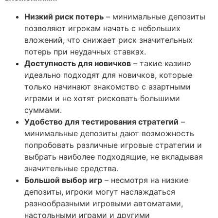
Низкий риск потерь
– минимальные депозиты
позволяют игрокам начать с небольших
вложений, что снижает риск значительных
потерь при неудачных ставках.
Доступность для новичков
– такие казино
идеально подходят для новичков, которые
только начинают знакомство с азартными
играми и не хотят рисковать большими
суммами.
Удобство для тестирования стратегий
–
минимальные депозиты дают возможность
попробовать различные игровые стратегии и
выбрать наиболее подходящие, не вкладывая
значительные средства.
Большой выбор игр
– несмотря на низкие
депозиты, игроки могут наслаждаться
разнообразными игровыми автоматами,
настольными играми и другими