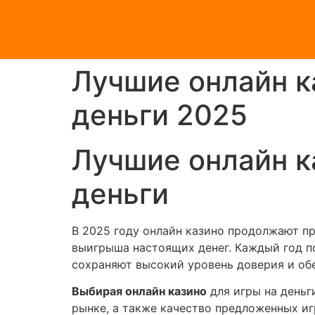
Лучшие онлайн к
деньги 2025
Лучшие онлайн к
деньги
В 2025 году онлайн казино продолжают пр
выигрыша настоящих денег. Каждый год п
сохраняют высокий уровень доверия и обе
Выбирая онлайн казино
для игры на деньг
рынке, а также качество предложенных иг