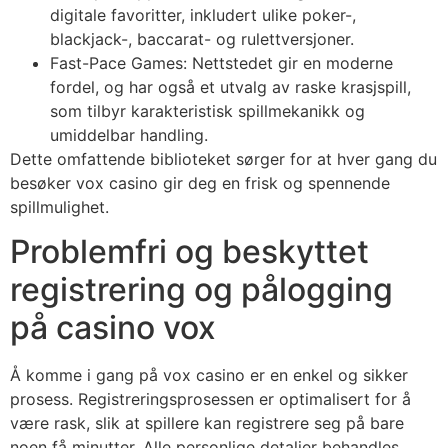
digitale favoritter, inkludert ulike poker-,
blackjack-, baccarat- og rulettversjoner.
Fast-Pace Games: Nettstedet gir en moderne
fordel, og har også et utvalg av raske krasjspill,
som tilbyr karakteristisk spillmekanikk og
umiddelbar handling.
Dette omfattende biblioteket sørger for at hver gang du
besøker vox casino gir deg en frisk og spennende
spillmulighet.
Problemfri og beskyttet
registrering og pålogging
på casino vox
Å komme i gang på vox casino er en enkel og sikker
prosess. Registreringsprosessen er optimalisert for å
være rask, slik at spillere kan registrere seg på bare
noen få minutter. Alle personlige detaljer behandles