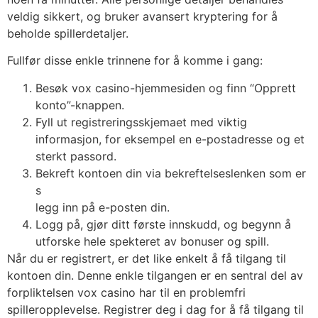
veldig sikkert, og bruker avansert kryptering for å
beholde spillerdetaljer.
Fullfør disse enkle trinnene for å komme i gang:
Besøk vox casino-hjemmesiden og finn “Opprett
konto”-knappen.
Fyll ut registreringsskjemaet med viktig
informasjon, for eksempel en e-postadresse og et
sterkt passord.
Bekreft kontoen din via bekreftelseslenken som er
s
legg inn på e-posten din.
Logg på, gjør ditt første innskudd, og begynn å
utforske hele spekteret av bonuser og spill.
Når du er registrert, er det like enkelt å få tilgang til
kontoen din. Denne enkle tilgangen er en sentral del av
forpliktelsen vox casino har til en problemfri
spilleropplevelse. Registrer deg i dag for å få tilgang til