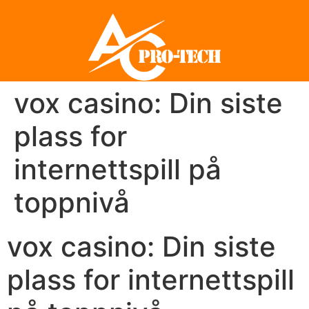
vox casino: Din siste
plass for
internettspill på
toppnivå
vox casino: Din siste
plass for internettspill