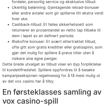
fordeler, personlig service og eksklusive tilbud.
Ukentlig belønning: Gjentagende reload-bonuser
eller andre avtaler som gir spillerne litt ekstra verdi
hver uke.
Cashback-tilbud: Et felles sikkerhetsnett som
returnerer en prosentandel av netto tap tilbake til
dem i løpet av en definert periode.
Risikofrie bonuser: Et svært ettertraktet tilbud,
ofte gitt som gratis kreditter eller gratisspinn, som
gjør det mulig for spillere å prøve titler uten å
risikere sine egne penger.
Dette brede utvalget av tilbud viser en dyp forpliktelse
til kundetilfredshet. Spillere oppfordres til å besøke
kampanjeseksjonen regelmessig for å få mest mulig ut
av det vox casino har å tilby.
En førsteklasses samling av
vox casino-spill