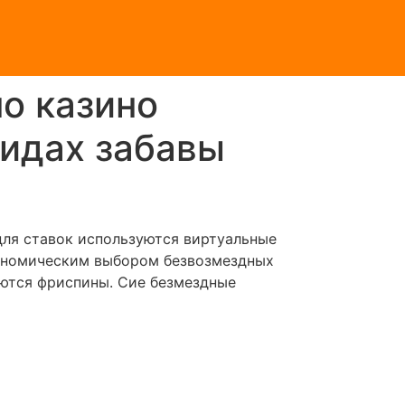
о казино
видах забавы
 для ставок используются виртуальные
рономическим выбором безвозмездных
аются фриспины. Сие безмездные