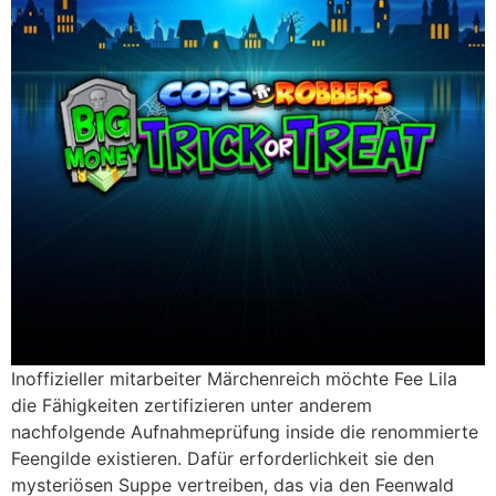
Inoffizieller mitarbeiter Märchenreich möchte Fee Lila
die Fähigkeiten zertifizieren unter anderem
nachfolgende Aufnahmeprüfung inside die renommierte
Feengilde existieren. Dafür erforderlichkeit sie den
mysteriösen Suppe vertreiben, das via den Feenwald