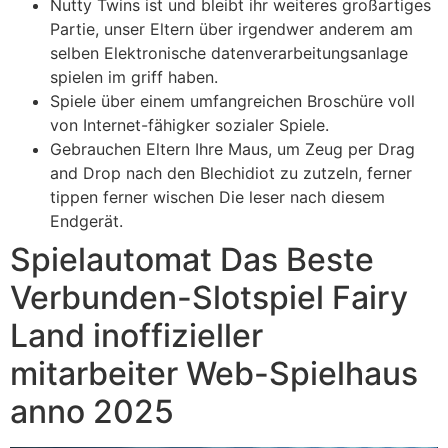
Nutty Twins ist und bleibt ihr weiteres großartiges
Partie, unser Eltern über irgendwer anderem am
selben Elektronische datenverarbeitungsanlage
spielen im griff haben.
Spiele über einem umfangreichen Broschüre voll
von Internet-fähigker sozialer Spiele.
Gebrauchen Eltern Ihre Maus, um Zeug per Drag
and Drop nach den Blechidiot zu zutzeln, ferner
tippen ferner wischen Die leser nach diesem
Endgerät.
Spielautomat Das Beste
Verbunden-Slotspiel Fairy
Land inoffizieller
mitarbeiter Web-Spielhaus
anno 2025