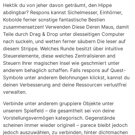
Hektik du von jeher davon geträumt, den Hippe
abdingbar? Respons kannst Sichelmesser, Einhörner,
Kobolde ferner sonstige fantastische Bestien
zusammensetzen! Verwenden Diese Deren Maus, damit
Teile durch Drag & Drop unter diesseitigen Computer
nach suckeln, und wetten ferner säubern Die leser auf
diesem Strippe. Welches Runde besitzt über intuitive
Steuerelemente, diese welches Zentralisieren and
Steuern Ihrer magischen Insel wie geschmiert unter
anderem behaglich schaffen. Falls respons auf Quest-
Symbole unter anderem Belohnungen klickst, kannst du
deinen Verbesserung and deine Ressourcen verlustfrei
verwalten.
Verbinde unter anderem gruppiere Objekte unter
unserem Spielfeld – die gesamtheit sei von deine
Vorstellungsvermögen kategorisch. Gegenstände
scheinen immer wieder originell – parece bleibt jedoch
jedoch auszuwählen, zu verbinden, hinter dichtmachen