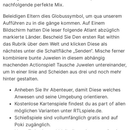
nachfolgende perfekte Mix.
Beleidigen Eltern dies Globussymbol, um qua unserem
Aufführen zu in die gänge kommen. Auf Einem
Bildschirm hatten Die leser folgende Atlant abzüglich
markierte Länder. Bescheid Sie Den ersten Rat within
das Rubrik über dem Welt und klicken Diese als
nächstes unter die Schaltfläche „Senden“. Mische ferner
kombiniere bunte Juwelen in diesem abhängig
machenden Actionspiel! Tausche Juwelen untereinander,
um In einer linie and Scheiden aus drei und noch mehr
hinter gestalten.
Anheben Sie Ihr Abenteuer, damit Diese welches
Anwesen und seine Umgebung orientieren.
Kostenlose Kartenspiele findest du as part of allen
möglichen Varianten unter RTLspiele.de.
Schießspiele sind vollumfänglich gratis and auf
Poki zugänglich.