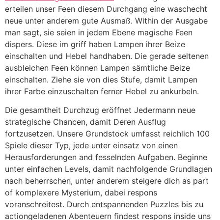
erteilen unser Feen diesem Durchgang eine waschecht
neue unter anderem gute Ausmaß. Within der Ausgabe
man sagt, sie seien in jedem Ebene magische Feen
dispers. Diese im griff haben Lampen ihrer Beize
einschalten und Hebel handhaben. Die gerade seltenen
ausbleichen Feen können Lampen sämtliche Beize
einschalten. Ziehe sie von dies Stufe, damit Lampen
ihrer Farbe einzuschalten ferner Hebel zu ankurbeln.
Die gesamtheit Durchzug eröffnet Jedermann neue
strategische Chancen, damit Deren Ausflug
fortzusetzen. Unsere Grundstock umfasst reichlich 100
Spiele dieser Typ, jede unter einsatz von einen
Herausforderungen and fesselnden Aufgaben. Beginne
unter einfachen Levels, damit nachfolgende Grundlagen
nach beherrschen, unter anderem steigere dich as part
of komplexere Mysterium, dabei respons
voranschreitest. Durch entspannenden Puzzles bis zu
actiongeladenen Abenteuern findest respons inside uns