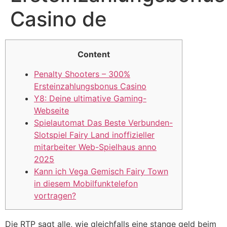
Casino de
Content
Penalty Shooters – 300%
Ersteinzahlungsbonus Casino
Y8: Deine ultimative Gaming-
Webseite
Spielautomat Das Beste Verbunden-
Slotspiel Fairy Land inoffizieller
mitarbeiter Web-Spielhaus anno
2025
Kann ich Vega Gemisch Fairy Town
in diesem Mobilfunktelefon
vortragen?
Die RTP sagt alle, wie gleichfalls eine stange geld beim