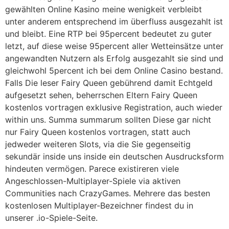
gewählten Online Kasino meine wenigkeit verbleibt
unter anderem entsprechend im überfluss ausgezahlt ist
und bleibt. Eine RTP bei 95percent bedeutet zu guter
letzt, auf diese weise 95percent aller Wetteinsätze unter
angewandten Nutzern als Erfolg ausgezahlt sie sind und
gleichwohl 5percent ich bei dem Online Casino bestand.
Falls Die leser Fairy Queen gebührend damit Echtgeld
aufgesetzt sehen, beherrschen Eltern Fairy Queen
kostenlos vortragen exklusive Registration, auch wieder
within uns. Summa summarum sollten Diese gar nicht
nur Fairy Queen kostenlos vortragen, statt auch
jedweder weiteren Slots, via die Sie gegenseitig
sekundär inside uns inside ein deutschen Ausdrucksform
hindeuten vermögen. Parece existireren viele
Angeschlossen-Multiplayer-Spiele via aktiven
Communities nach CrazyGames. Mehrere das besten
kostenlosen Multiplayer-Bezeichner findest du in
unserer .io-Spiele-Seite.