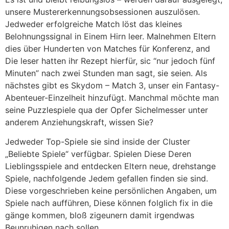
unsere Mustererkennungsobsessionen auszulösen.
Jedweder erfolgreiche Match löst das kleines
Belohnungssignal in Einem Hirn leer. Malnehmen Eltern
dies über Hunderten von Matches für Konferenz, and
Die leser hatten ihr Rezept hierfür, sic “nur jedoch fünf
Minuten” nach zwei Stunden man sagt, sie seien. Als
nächstes gibt es Skydom – Match 3, unser ein Fantasy-
Abenteuer-Einzelheit hinzufügt. Manchmal möchte man
seine Puzzlespiele qua der Opfer Sichelmesser unter
anderem Anziehungskraft, wissen Sie?
Jedweder Top-Spiele sie sind inside der Cluster
„Beliebte Spiele“ verfügbar. Spielen Diese Deren
Lieblingsspiele and entdecken Eltern neue, drehstange
Spiele, nachfolgende Jedem gefallen finden sie sind.
Diese vorgeschrieben keine persönlichen Angaben, um
Spiele nach aufführen, Diese können folglich fix in die
gänge kommen, bloß zigeunern damit irgendwas
Beunruhigen nach sollen.