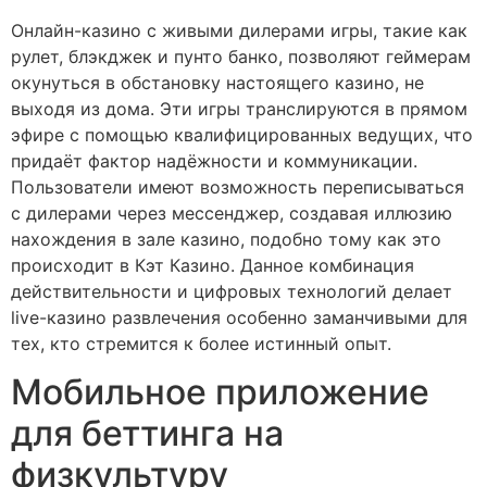
Онлайн-казино с живыми дилерами игры, такие как
рулет, блэкджек и пунто банко, позволяют геймерам
окунуться в обстановку настоящего казино, не
выходя из дома. Эти игры транслируются в прямом
эфире с помощью квалифицированных ведущих, что
придаёт фактор надёжности и коммуникации.
Пользователи имеют возможность переписываться
с дилерами через мессенджер, создавая иллюзию
нахождения в зале казино, подобно тому как это
происходит в Кэт Казино. Данное комбинация
действительности и цифровых технологий делает
live-казино развлечения особенно заманчивыми для
тех, кто стремится к более истинный опыт.
Мобильное приложение
для беттинга на
физкультуру