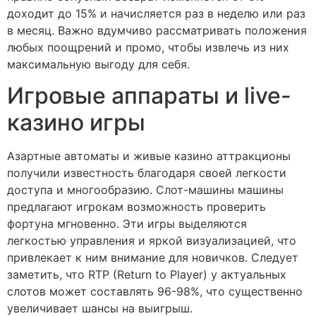
доходит до 15% и начисляется раз в неделю или раз
в месяц. Важно вдумчиво рассматривать положения
любых поощрений и промо, чтобы извлечь из них
максимальную выгоду для себя.
Игровые аппараты и live-
казино игры
Азартные автоматы и живые казино аттракционы
получили известность благодаря своей легкости
доступа и многообразию. Слот-машины машины
предлагают игрокам возможность проверить
фортуна мгновенно. Эти игры выделяются
легкостью управления и яркой визуализацией, что
привлекает к ним внимание для новичков. Следует
заметить, что RTP (Return to Player) у актуальных
слотов может составлять 96-98%, что существенно
увеличивает шансы на выигрыш.