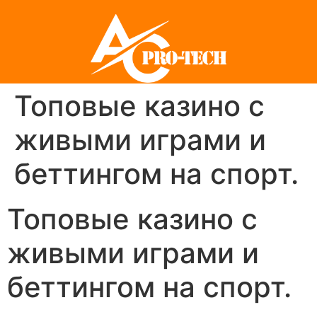
Топовые казино с
живыми играми и
беттингом на спорт.
Топовые казино с
живыми играми и
беттингом на спорт.