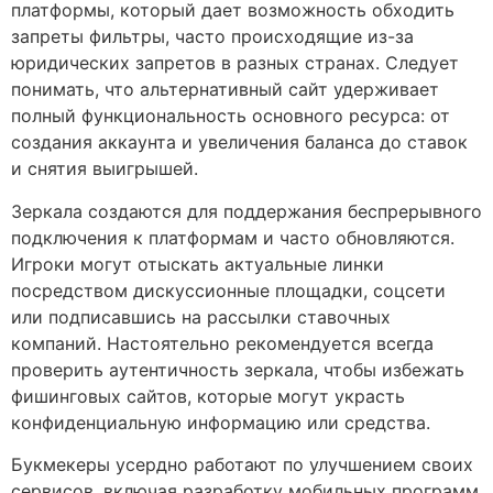
платформы, который дает возможность обходить
запреты фильтры, часто происходящие из-за
юридических запретов в разных странах. Следует
понимать, что альтернативный сайт удерживает
полный функциональность основного ресурса: от
создания аккаунта и увеличения баланса до ставок
и снятия выигрышей.
Зеркала создаются для поддержания беспрерывного
подключения к платформам и часто обновляются.
Игроки могут отыскать актуальные линки
посредством дискуссионные площадки, соцсети
или подписавшись на рассылки ставочных
компаний. Настоятельно рекомендуется всегда
проверить аутентичность зеркала, чтобы избежать
фишинговых сайтов, которые могут украсть
конфиденциальную информацию или средства.
Букмекеры усердно работают по улучшением своих
сервисов, включая разработку мобильных программ