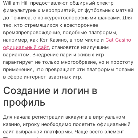
William Hill предоставляют обширный спектр
физкультурных мероприятий, от футбольных матчей
до тенниса, с конкурентоспособными шансами. Для
тех, кто стремящихся к всестороннее
времяпрепровождение, подобные платформы,
например, как Кэт Казино, в том числе и
Cat Casino
официальный сайт
, становятся наилучшим
вариантом. Внедрение пари и живых игр
гарантирует не только многообразие, но и простоту
применения, что превращает эти платформы топами
в сфере интернет-азартных игр.
Создание и логин в
профиль
Для начала регистрации аккаунта в виртуальном
казино, игроку необходимо посетить официальный
сайт выбранной платформы. Чаще всего элемент