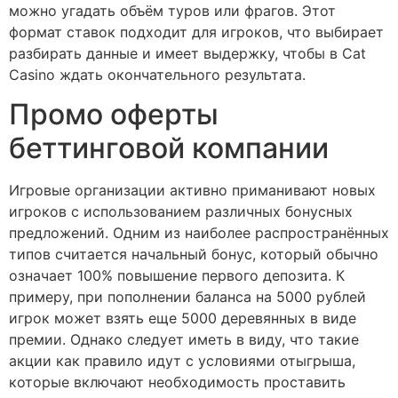
можно угадать объём туров или фрагов. Этот
формат ставок подходит для игроков, что выбирает
разбирать данные и имеет выдержку, чтобы в Cat
Casino ждать окончательного результата.
Промо оферты
беттинговой компании
Игровые организации активно приманивают новых
игроков с использованием различных бонусных
предложений. Одним из наиболее распространённых
типов считается начальный бонус, который обычно
означает 100% повышение первого депозита. К
примеру, при пополнении баланса на 5000 рублей
игрок может взять еще 5000 деревянных в виде
премии. Однако следует иметь в виду, что такие
акции как правило идут с условиями отыгрыша,
которые включают необходимость проставить