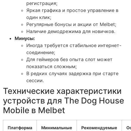
регистрация;
Яркая графика и простое управление в
один клик;
Регулярные бонусы и акции от Melbet;
Наличие демодрежима для новичков.
Минусы:
Иногда требуется стабильное интернет-
соединение;
Для геймеров без опыта слот может
показаться сложным;
В редких случаях задержка при старте
сессии.
Технические характеристики
устройств для The Dog House
Mobile в Melbet
Платформа
Минимальные
Рекомендуемые
О