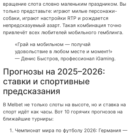
вращение слота словно маленьким праздником. Вы
только представьте: играют милые персонажи-
собаки, играют настройки RTP и рождается
непредсказуемый азарт. Такая комбинация точно
привлечёт всех любителей мобильного гемблинга.
«Грай на мобильном — получай
удовольствие в любом месте и момент!»
— Денис Быстров, профессионал iGaming.
Прогнозы на 2025–2026:
ставки и спортивные
предсказания
В Melbet не только слоты на высоте, но и ставка на
спорт идёт как часы. Вот 10 горячих прогнозов на
ближайшие турниры:
Чемпионат мира по футболу 2026: Германия —