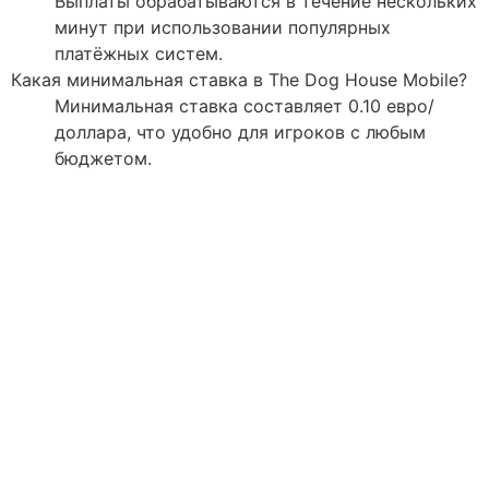
Выплаты обрабатываются в течение нескольких
минут при использовании популярных
платёжных систем.
Какая минимальная ставка в The Dog House Mobile?
Минимальная ставка составляет 0.10 евро/
доллара, что удобно для игроков с любым
бюджетом.
mostbet
pin up
pin up
pin up
mostbet
Pin-Up
Pin-Up
Melbet
Melbet
Melbet