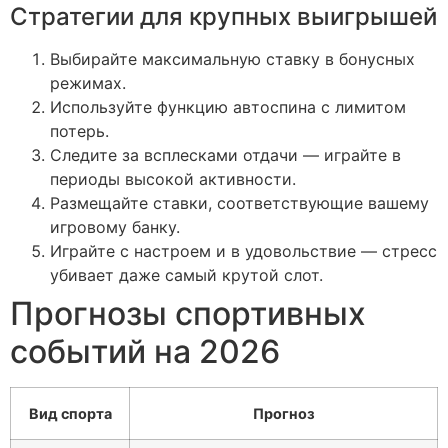
Стратегии для крупных выигрышей
Выбирайте максимальную ставку в бонусных
режимах.
Используйте функцию автоспина с лимитом
потерь.
Следите за всплесками отдачи — играйте в
периоды высокой активности.
Размещайте ставки, соответствующие вашему
игровому банку.
Играйте с настроем и в удовольствие — стресс
убивает даже самый крутой слот.
Прогнозы спортивных
событий на 2026
Вид спорта
Прогноз