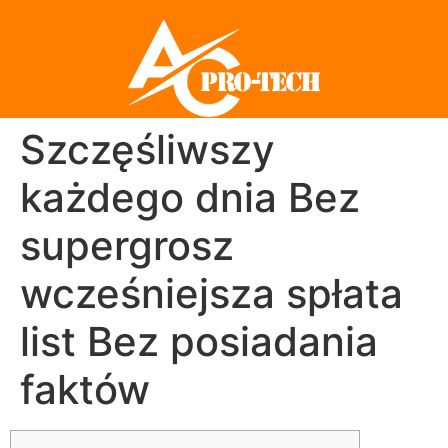
Szczęśliwszy
każdego dnia Bez
supergrosz
wcześniejsza spłata
list Bez posiadania
faktów