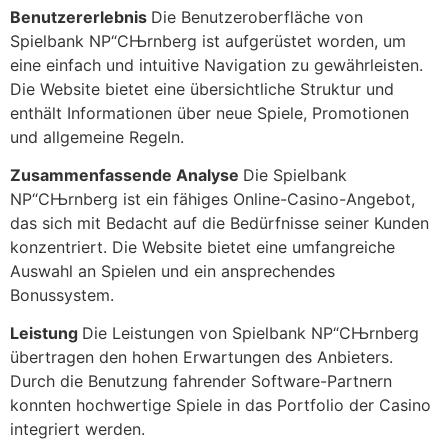
Benutzererlebnis
Die Benutzeroberfläche von
Spielbank NР“СЊrnberg ist aufgerüstet worden, um
eine einfach und intuitive Navigation zu gewährleisten.
Die Website bietet eine übersichtliche Struktur und
enthält Informationen über neue Spiele, Promotionen
und allgemeine Regeln.
Zusammenfassende Analyse
Die Spielbank
NР“СЊrnberg ist ein fähiges Online-Casino-Angebot,
das sich mit Bedacht auf die Bedürfnisse seiner Kunden
konzentriert. Die Website bietet eine umfangreiche
Auswahl an Spielen und ein ansprechendes
Bonussystem.
Leistung
Die Leistungen von Spielbank NР“СЊrnberg
übertragen den hohen Erwartungen des Anbieters.
Durch die Benutzung fahrender Software-Partnern
konnten hochwertige Spiele in das Portfolio der Casino
integriert werden.