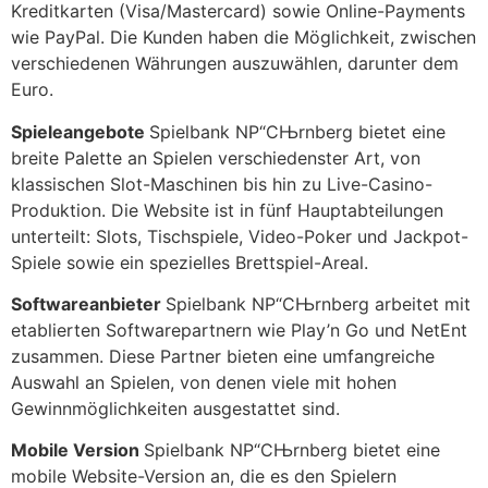
Kreditkarten (Visa/Mastercard) sowie Online-Payments
wie PayPal. Die Kunden haben die Möglichkeit, zwischen
verschiedenen Währungen auszuwählen, darunter dem
Euro.
Spieleangebote
Spielbank NР“СЊrnberg bietet eine
breite Palette an Spielen verschiedenster Art, von
klassischen Slot-Maschinen bis hin zu Live-Casino-
Produktion. Die Website ist in fünf Hauptabteilungen
unterteilt: Slots, Tischspiele, Video-Poker und Jackpot-
Spiele sowie ein spezielles Brettspiel-Areal.
Softwareanbieter
Spielbank NР“СЊrnberg arbeitet mit
etablierten Softwarepartnern wie Play’n Go und NetEnt
zusammen. Diese Partner bieten eine umfangreiche
Auswahl an Spielen, von denen viele mit hohen
Gewinnmöglichkeiten ausgestattet sind.
Mobile Version
Spielbank NР“СЊrnberg bietet eine
mobile Website-Version an, die es den Spielern