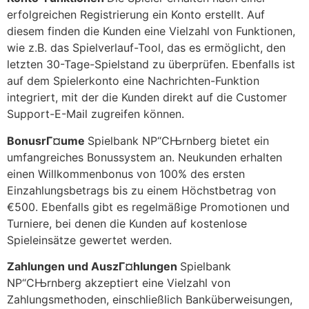
erfolgreichen Registrierung ein Konto erstellt. Auf
diesem finden die Kunden eine Vielzahl von Funktionen,
wie z.B. das Spielverlauf-Tool, das es ermöglicht, den
letzten 30-Tage-Spielstand zu überprüfen. Ebenfalls ist
auf dem Spielerkonto eine Nachrichten-Funktion
integriert, mit der die Kunden direkt auf die Customer
Support-E-Mail zugreifen können.
BonusrГ¤ume
Spielbank NР“СЊrnberg bietet ein
umfangreiches Bonussystem an. Neukunden erhalten
einen Willkommenbonus von 100% des ersten
Einzahlungsbetrags bis zu einem Höchstbetrag von
€500. Ebenfalls gibt es regelmäßige Promotionen und
Turniere, bei denen die Kunden auf kostenlose
Spieleinsätze gewertet werden.
Zahlungen und AuszГ¤hlungen
Spielbank
NР“СЊrnberg akzeptiert eine Vielzahl von
Zahlungsmethoden, einschließlich Banküberweisungen,