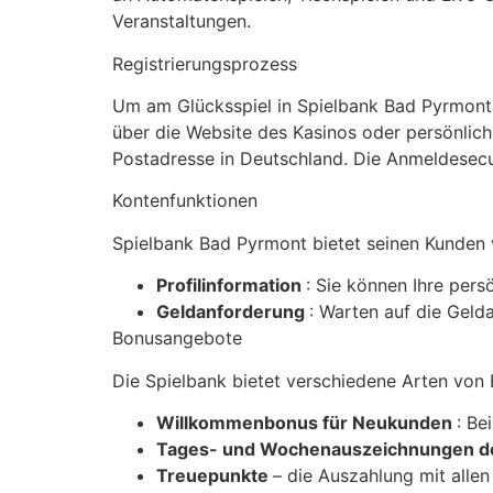
Veranstaltungen.
Registrierungsprozess
Um am Glücksspiel in Spielbank Bad Pyrmont t
über die Website des Kasinos oder persönlich
Postadresse in Deutschland. Die Anmeldesecur
Kontenfunktionen
Spielbank Bad Pyrmont bietet seinen Kunden v
Profilinformation
: Sie können Ihre pers
Geldanforderung
: Warten auf die Geld
Bonusangebote
Die Spielbank bietet verschiedene Arten vo
Willkommenbonus für Neukunden
: Be
Tages- und Wochenauszeichnungen d
Treuepunkte
– die Auszahlung mit alle