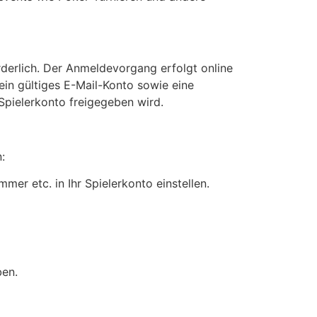
rderlich. Der Anmeldevorgang erfolgt online
ein gültiges E-Mail-Konto sowie eine
Spielerkonto freigegeben wird.
:
er etc. in Ihr Spielerkonto einstellen.
ben.