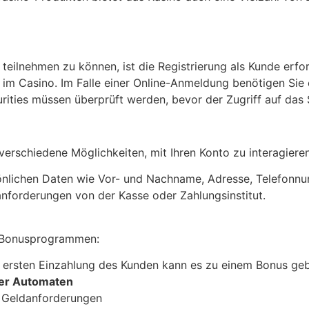
eilnehmen zu können, ist die Registrierung als Kunde erfo
 im Casino. Im Falle einer Online-Anmeldung benötigen Sie 
ities müssen überprüft werden, bevor der Zugriff auf das 
erschiedene Möglichkeiten, mit Ihren Konto zu interagieren
önlichen Daten wie Vor- und Nachname, Adresse, Telefonnumm
anforderungen von der Kasse oder Zahlungsinstitut.
n Bonusprogrammen:
i ersten Einzahlung des Kunden kann es zu einem Bonus ge
er Automaten
n Geldanforderungen