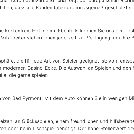
cher Automatenverband" und folgt der europäischen Richtlin
ustellen, dass alle Kundendaten ordnungsgemäß geschützt si
e kostenfreie Hotline an. Ebenfalls können Sie uns per Post
Mitarbeiter stehen Ihnen jederzeit zur Verfügung, um Ihre B
häre, die für jede Art von Spieler geeignet ist: vom ents
r modernen Casino-Ecke. Die Auswahl an Spielen und den 
lle, die gerne spielen.
ge von Bad Pyrmont. Mit dem Auto können Sie in wenigen M
Vielzahl an Glücksspielen, einem freundlichen und hilfsber
en oder beim Tischspiel benötigt. Der hohe Stellenwert de