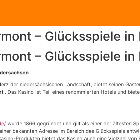
mont – Glücksspiele in
mont – Glücksspiele in
iedersachsen
 Herz der niedersächsischen Landschaft, bietet seinen Gäst
nt
. Das Kasino ist Teil eines renommierten Hotels und biete
de/
wurde 1866 gegründet und gilt als einer der ältesten S
 einer bekannten Adresse im Bereich des Glücksspiels ent
asino-Produkten bietet das Kasino auch eine Vielzahl von