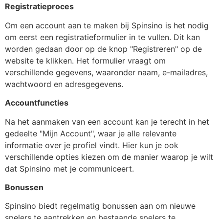
Registratieproces
Om een account aan te maken bij Spinsino is het nodig
om eerst een registratieformulier in te vullen. Dit kan
worden gedaan door op de knop "Registreren" op de
website te klikken. Het formulier vraagt om
verschillende gegevens, waaronder naam, e-mailadres,
wachtwoord en adresgegevens.
Accountfuncties
Na het aanmaken van een account kan je terecht in het
gedeelte "Mijn Account", waar je alle relevante
informatie over je profiel vindt. Hier kun je ook
verschillende opties kiezen om de manier waarop je wilt
dat Spinsino met je communiceert.
Bonussen
Spinsino biedt regelmatig bonussen aan om nieuwe
spelers te aantrekken en bestaande spelers te