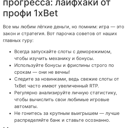
прогресса: лайфхаки от
профи 1xBet
Все мы любим лёгкие деньги, но помним: игра — это
закон и стратегия. Вот парочка советов от наших
главных гуру:
Всегда запускайте слоты с деморежимом,
чтобы изучить механику и бонусы.
Используйте бонусы и фриспины строго по
срокам — они не вечны!
Следите за новинками, ведь свежие слоты от
1xBet часто имеют увеличенный RTP.
Регулярно анализируйте личную статистику,
чтобы вычислить свои любимые игровые
автоматы.
Не гонитесь за крупным выигрышем — лучше
распределяйте банк и ставьте осознанно.