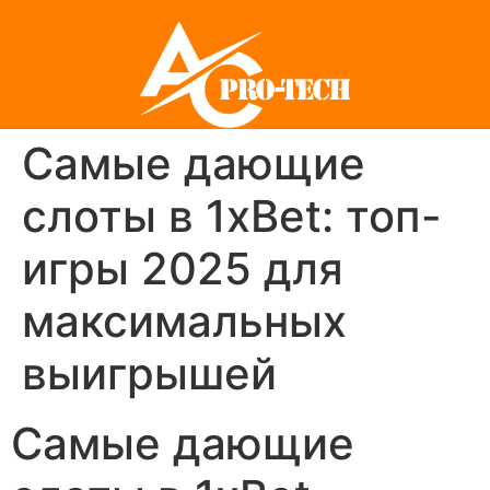
Самые дающие
слоты в 1xBet: топ-
игры 2025 для
максимальных
выигрышей
Самые дающие