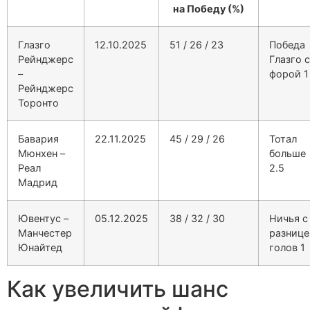
на Победу (%)
Глазго
12.10.2025
51 / 26 / 23
Победа
Рейнджерс
Глазго с
–
форой 1
Рейнджерс
Торонто
Бавария
22.11.2025
45 / 29 / 26
Тотал
Мюнхен –
больше
Реал
2.5
Мадрид
Ювентус –
05.12.2025
38 / 32 / 30
Ничья с
Манчестер
разнице
Юнайтед
голов 1
Как увеличить шанс