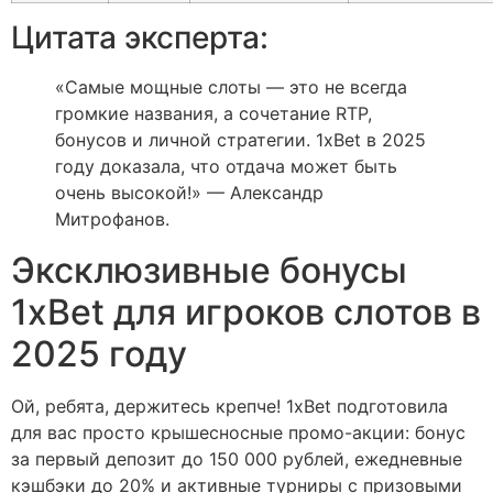
Цитата эксперта:
«Самые мощные слоты — это не всегда
громкие названия, а сочетание RTP,
бонусов и личной стратегии. 1xBet в 2025
году доказала, что отдача может быть
очень высокой!» — Александр
Митрофанов.
Эксклюзивные бонусы
1xBet для игроков слотов в
2025 году
Ой, ребята, держитесь крепче! 1xBet подготовила
для вас просто крышесносные промо-акции: бонус
за первый депозит до 150 000 рублей, ежедневные
кэшбэки до 20% и активные турниры с призовыми