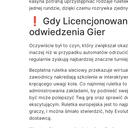
kasyna potrafią uprzystępniać rodzaje rulete
jednej rundzie, dzięki czemu rozrywka zjedn
❗ Gdy Licencjonowane
odwiedzenia Gier
Oczywiście był to czyn, który zwiększał oka
inaczej niż w przypadku automatów odrzucić p
regularnie zyskują najbardziej znaczne turnie
Bezpłatna ruletka sieciowy przekazuje wirtu
zawodnicy nakreślają szkolenie w interaktywn
kręcącego uwagi koła. Co najmniej ruletka t
administrowania zakładami, by podnieść swej
być może polepszyć Twą grę oraz sprawić d
ekscytującym. Ruletka europejska jest to na
graczy, i można śmiało stwierdzić, hdy Evol
dostawcą.