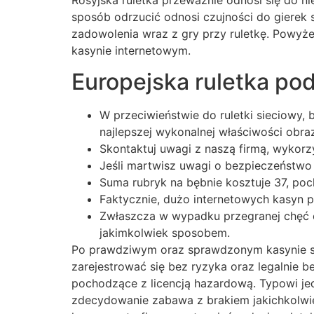
Rosyjska ruletka przeważnie odnosi się do n
sposób odrzucić odnosi czujności do gierek 
zadowolenia wraz z gry przy ruletkę.
Powyżej
kasynie internetowym.
Europejska ruletka po
W przeciwieństwie do ruletki sieciowy
najlepszej wykonalnej właściwości obra
Skontaktuj uwagi z naszą firmą, wykor
Jeśli martwisz uwagi o bezpieczeństwo
Suma rubryk na bębnie kosztuje 37, po
Faktycznie, dużo internetowych kasyn p
Zwłaszcza w wypadku przegranej chęć o
jakimkolwiek sposobem.
Po prawdziwym oraz sprawdzonym kasynie s
zarejestrować się bez ryzyka oraz legalnie be
pochodzące z licencją hazardową. Typowi jed
zdecydowanie zabawa z brakiem jakichkolwie