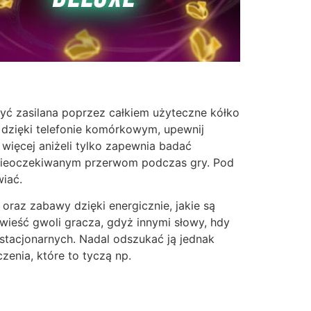
być zasilana poprzez całkiem użyteczne kółko
 dzięki telefonie komórkowym, upewnij
 więcej aniżeli tylko zapewnia badać
e nieoczekiwanym przerwom podczas gry. Pod
iać.
raz zabawy dzięki energicznie, jakie są
wieść gwoli gracza, gdyż innymi słowy, hdy
stacjonarnych. Nadal odszukać ją jednak
enia, które to tyczą np.