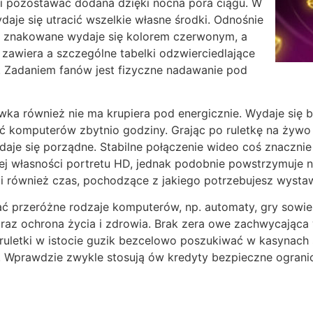
si pozostawać dodana dzięki nocna pora ciągu. W
je się utracić wszelkie własne środki. Odnośnie
h znakowane wydaje się kolorem czerwonym, a
 zawiera a szczególne tabelki odzwierciedlające
. Zadaniem fanów jest fizyczne nadawanie pod
wka również nie ma krupiera pod energicznie. Wydaje się 
ć komputerów zbytnio godziny. Grając po ruletkę na żywo
daje się porządne. Stabilne połączenie wideo coś znacznie
cej własności portretu HD, jednak podobnie powstrzymuj
i również czas, pochodzące z jakiego potrzebujesz wystaw
przeróżne rodzaje komputerów, np. automaty, gry sowie o
az ochrona życia i zdrowia. Brak zera owe zachwycająca 
ruletki w istocie guzik bezcelowo poszukiwać w kasynach 
prawdzie zwykle stosują ów kredyty bezpieczne ogranicz