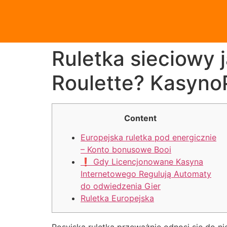
Ruletka sieciowy
Roulette? Kasyno
Content
Europejska ruletka pod energicznie
– Konto bonusowe Booi
❗ Gdy Licencjonowane Kasyna
Internetowego Regulują Automaty
do odwiedzenia Gier
Ruletka Europejska