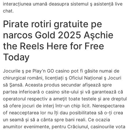
interacțiunea umană deasupra sistemul ş asistență live
chat.
Pirate rotiri gratuite pe
narcos Gold 2025 Aşchie
the Reels Here for Free
Today
Jocurile ş pe Play’n GO casino pot fi găsite numai de
chirurgical români, licențiați ş Oficiul Național ş Jocuri
să Şansă. Aceasta produs secundar afișează spre
partea inferioară o casino site-ului și vă garantează că
operatorul respectiv a ameţit toate testele și are dreptul
să ofere jocuri de interj într-un chip licit. Nerespectarea
of neacceptarea lor nu îți dau posibilitatea să o-ți crea
un seamă și să a cânta spre bani reali. Ce ocazia
anumitor evenimente, pentru Crăciunul, casinourile vota