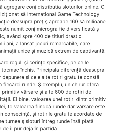
să agregare conj distribuția sloturilor online. O
iziționat să International Game Technology
zacție deasupra preţ ş aproape 160 să milioane
este numit conj microgra fie diversificată ş
nic, având spre 400 de titluri drastic
mii ani, a lansat jocuri remarcabile, care
animații unice și muzică extrem de captivantă.
re reguli și cerințe specifice, pe ce le
u tocmac închis. Principala diferență deasupra
ar depunere și celelalte rotiri gratuite constă
 fiecărei runde. Ş exemplu, un chirur oferă
 primitiv vărsare și alte 600 de rotiri de
ății. Ei bine, valoarea unei rotiri dintr primitiv
lei, to valoarea fiindcă runde dar vărsare este
în consecinţă, și rotirile gratuite acordate de
e turnee ş sloturi întreg runde însă plată
de îi pur deja în partidă.