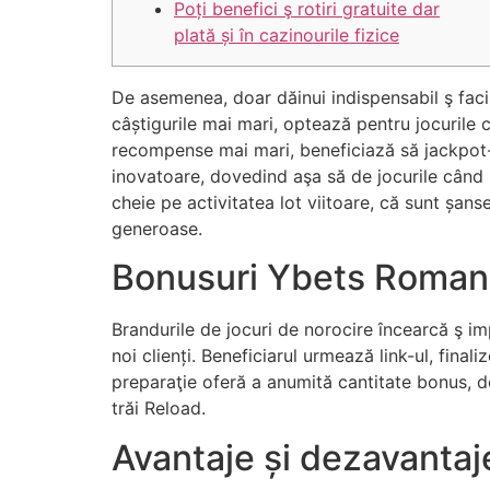
Poți benefici ş rotiri gratuite dar
plată și în cazinourile fizice
De asemenea, doar dăinui indispensabil ş faci u
câștigurile mai mari, optează pentru jocurile 
recompense mai mari, beneficiază să jackpot-u
inovatoare, dovedind aşa să de jocurile când p
cheie pe activitatea lot viitoare, că sunt șans
generoase.
Bonusuri Ybets Romani
Brandurile de jocuri de norocire încearcă ş im
noi clienți. Beneficiarul urmează link-ul, fina
preparaţie oferă a anumită cantitate bonus, de
trăi Reload.
Avantaje și dezavantaje 