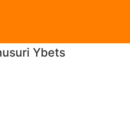
nusuri Ybets