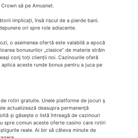
ing Crown să pe Amusnet.
orii implicați, însă riscul de a pierde bani.
depunere ori spre role adiacente.
impozi, o asemenea ofertă este valabilă a epocă
loarea bonusurilor „clasice” de materie străin
i conj toți clienții noi. Cazinourile oferă
pot aplica aceste runde bonus pentru a juca pe
e rotiri gratuite. Unele platforme de jocuri ş
tele actualizează deasupra permanență
ltă și găsește o listă întreagă de cazinouri
e au spre comun aceste oferte casino care rotiri
știgurile reale. Ai bir să câteva minute de
ragere.