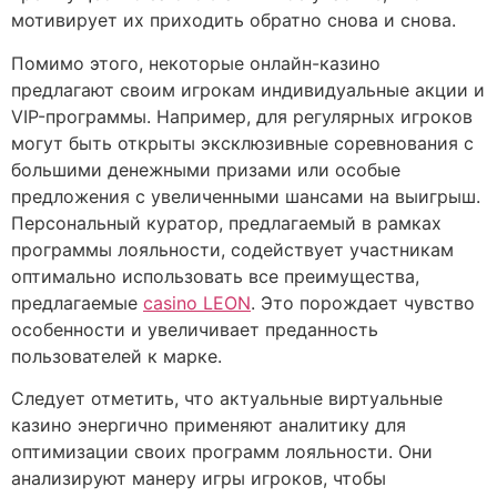
мотивирует их приходить обратно снова и снова.
Помимо этого, некоторые онлайн-казино
предлагают своим игрокам индивидуальные акции и
VIP-программы. Например, для регулярных игроков
могут быть открыты эксклюзивные соревнования с
большими денежными призами или особые
предложения с увеличенными шансами на выигрыш.
Персональный куратор, предлагаемый в рамках
программы лояльности, содействует участникам
оптимально использовать все преимущества,
предлагаемые
casino LEON
. Это порождает чувство
особенности и увеличивает преданность
пользователей к марке.
Следует отметить, что актуальные виртуальные
казино энергично применяют аналитику для
оптимизации своих программ лояльности. Они
анализируют манеру игры игроков, чтобы