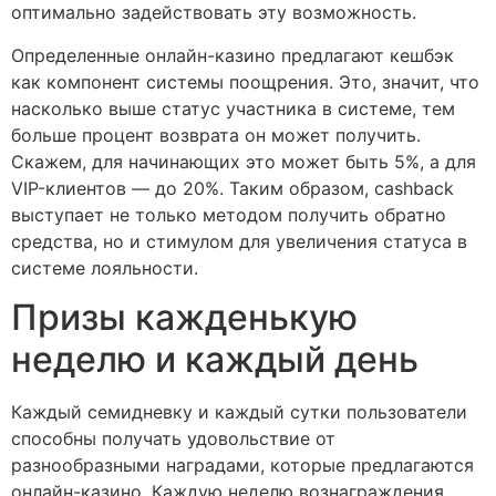
оптимально задействовать эту возможность.
Определенные онлайн-казино предлагают кешбэк
как компонент системы поощрения. Это, значит, что
насколько выше статус участника в системе, тем
больше процент возврата он может получить.
Скажем, для начинающих это может быть 5%, а для
VIP-клиентов — до 20%. Таким образом, cashback
выступает не только методом получить обратно
средства, но и стимулом для увеличения статуса в
системе лояльности.
Призы кажденькую
неделю и каждый день
Каждый семидневку и каждый сутки пользователи
способны получать удовольствие от
разнообразными наградами, которые предлагаются
онлайн-казино. Каждую неделю вознаграждения