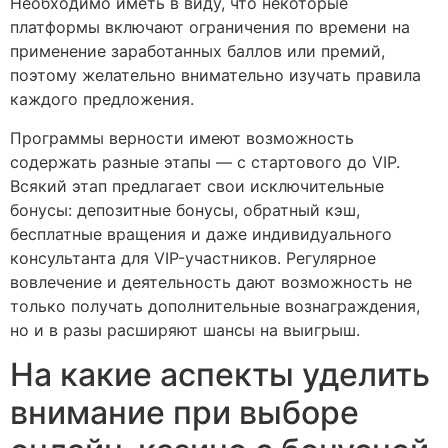
Необходимо иметь в виду, что некоторые
платформы включают ограничения по времени на
применение заработанных баллов или премий,
поэтому желательно внимательно изучать правила
каждого предложения.
Программы верности имеют возможность
содержать разные этапы — с стартового до VIP.
Всякий этап предлагает свои исключительные
бонусы: депозитные бонусы, обратный кэш,
бесплатные вращения и даже индивидуального
консультанта для VIP-участников. Регулярное
вовлечение и деятельность дают возможность не
только получать дополнительные вознаграждения,
но и в разы расширяют шансы на выигрыш.
На какие аспекты уделить
внимание при выборе