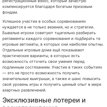
регистрационный взнос, который зачастую
компенсируется благодаря богатым призовым
фондам.
Успешное участие в особых соревнованиях
нуждается в не только везения, но и стратегии.
Бывалые игроки советуют тщательно разбирать
регламенты каждого соревнования и подбирать те
игровые автоматы, в которых они наиболее опытны.
Отдельные игровые дома ещё показывают
практические варианты, в которых есть
возможность отточить свои умения перед
подлинным состязанием. Участие в таких событиях
— это не просто возможность получить
значительные выигрыши, а также и шанс повысить
свой уровень игры и получить ценный опыт в мире
азартных развлечений.
Эксклюзивные лотереи и