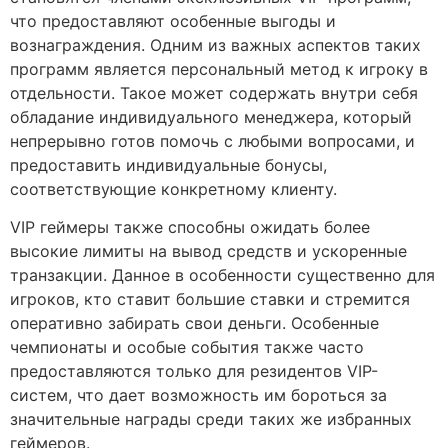
что предоставляют особенные выгоды и
вознаграждения. Одним из важных аспектов таких
программ является персональный метод к игроку в
отдельности. Такое может содержать внутри себя
обладание индивидуального менеджера, который
непрерывно готов помочь с любыми вопросами, и
предоставить индивидуальные бонусы,
соответствующие конкретному клиенту.
VIP геймеры также способны ожидать более
высокие лимиты на вывод средств и ускоренные
транзакции. Данное в особенности существенно для
игроков, кто ставит большие ставки и стремится
оперативно забирать свои деньги. Особенные
чемпионаты и особые события также часто
предоставляются только для резидентов VIP-
систем, что дает возможность им бороться за
значительные награды среди таких же избранных
геймеров.