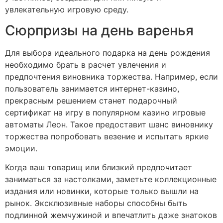
увлекательную игровую среду.
Сюрпризы на день варенья
Для выбора идеального подарка на день рождения
необходимо брать в расчет увлечения и
предпочтения виновника торжества. Например, если
пользователь занимается интернет-казино,
прекрасным решением станет подарочный
сертификат на игру в популярном казино игровые
автоматы Леон. Такое предоставит шанс виновнику
торжества попробовать везение и испытать яркие
эмоции.
Когда ваш товарищ или близкий предпочитает
заниматься за настолками, заметьте коллекционные
издания или новинки, которые только вышли на
рынок. Эксклюзивные наборы способны быть
подлинной жемчужиной и впечатлить даже знатоков