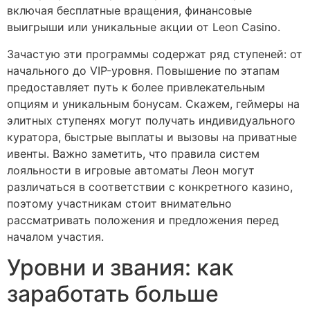
включая бесплатные вращения, финансовые
выигрыши или уникальные акции от Leon Casino.
Зачастую эти программы содержат ряд ступеней: от
начального до VIP-уровня. Повышение по этапам
предоставляет путь к более привлекательным
опциям и уникальным бонусам. Скажем, геймеры на
элитных ступенях могут получать индивидуального
куратора, быстрые выплаты и вызовы на приватные
ивенты. Важно заметить, что правила систем
лояльности в игровые автоматы Леон могут
различаться в соответствии с конкретного казино,
поэтому участникам стоит внимательно
рассматривать положения и предложения перед
началом участия.
Уровни и звания: как
заработать больше