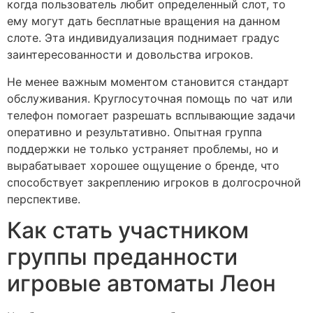
когда пользователь любит определенный слот, то
ему могут дать бесплатные вращения на данном
слоте. Эта индивидуализация поднимает градус
заинтересованности и довольства игроков.
Не менее важным моментом становится стандарт
обслуживания. Круглосуточная помощь по чат или
телефон помогает разрешать всплывающие задачи
оперативно и результативно. Опытная группа
поддержки не только устраняет проблемы, но и
вырабатывает хорошее ощущение о бренде, что
способствует закреплению игроков в долгосрочной
перспективе.
Как стать участником
группы преданности
игровые автоматы Леон