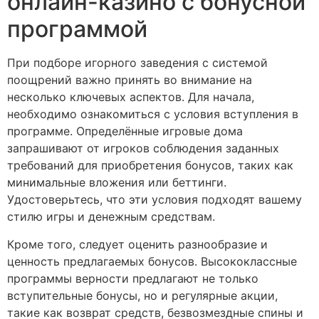
онлайн-казино с бонусной
программой
При подборе игорного заведения с системой
поощрений важно принять во внимание на
несколько ключевых аспектов. Для начала,
необходимо ознакомиться с условия вступления в
программе. Определённые игровые дома
запрашивают от игроков соблюдения заданных
требований для приобретения бонусов, таких как
минимальные вложения или беттинги.
Удостоверьтесь, что эти условия подходят вашему
стилю игры и денежным средствам.
Кроме того, следует оценить разнообразие и
ценность предлагаемых бонусов. Высококлассные
программы верности предлагают не только
вступительные бонусы, но и регулярные акции,
такие как возврат средств, безвозмездные спины и