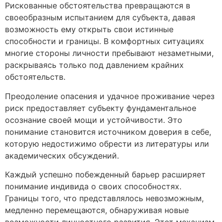
Рискованные обстоятельства превращаются в
своеобразным испытанием для субъекта, давая
возможность ему открыть свои истинные
способности и границы. В комфортных ситуациях
многие стороны личности пребывают незаметными,
раскрываясь только под давлением крайних
обстоятельств.
Преодоление опасения и удачное проживание через
риск предоставляет субъекту фундаментальное
осознание своей мощи и устойчивости. Это
понимание становится источником доверия в себе,
которую недостижимо обрести из литературы или
академических обсуждений.
Каждый успешно побежденный барьер расширяет
понимание индивида о своих способностях.
Границы того, что представлялось невозможным,
медленно перемещаются, обнаруживая новые