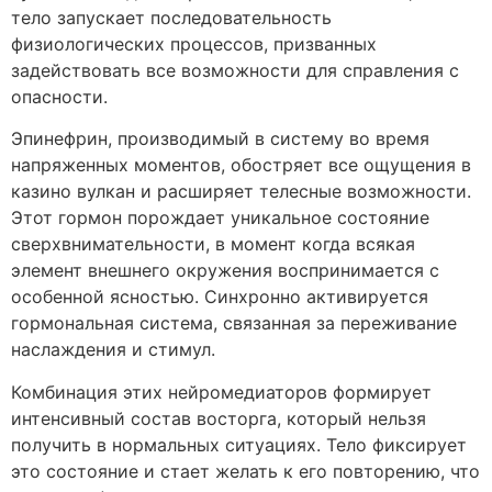
тело запускает последовательность
физиологических процессов, призванных
задействовать все возможности для справления с
опасности.
Эпинефрин, производимый в систему во время
напряженных моментов, обостряет все ощущения в
казино вулкан и расширяет телесные возможности.
Этот гормон порождает уникальное состояние
сверхвнимательности, в момент когда всякая
элемент внешнего окружения воспринимается с
особенной ясностью. Синхронно активируется
гормональная система, связанная за переживание
наслаждения и стимул.
Комбинация этих нейромедиаторов формирует
интенсивный состав восторга, который нельзя
получить в нормальных ситуациях. Тело фиксирует
это состояние и стает желать к его повторению, что