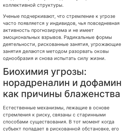
коллективной структуры.
Ученые подчеркивают, что стремление к угрозе
часто появляется у индивидов, чья повседневная
активность прогнозируема и не имеет
эмоциональных взрывов. Радикальные формы
деятельности, рискованные занятия, угрожающие
занятия делаются методом разорвать оковы
однообразия и снова испытать силу жизни.
Биохимия угрозы:
норадреналин и дофамин
как причины блаженства
Естественные механизмы, лежащие в основе
стремления к риску, связаны с старинными
способами существования. В тот момент когда
субъект попадает в рискованной обстановке, его