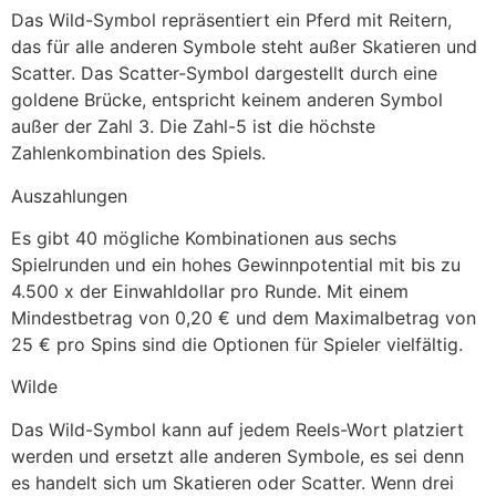
Das Wild-Symbol repräsentiert ein Pferd mit Reitern,
das für alle anderen Symbole steht außer Skatieren und
Scatter. Das Scatter-Symbol dargestellt durch eine
goldene Brücke, entspricht keinem anderen Symbol
außer der Zahl 3. Die Zahl-5 ist die höchste
Zahlenkombination des Spiels.
Auszahlungen
Es gibt 40 mögliche Kombinationen aus sechs
Spielrunden und ein hohes Gewinnpotential mit bis zu
4.500 x der Einwahldollar pro Runde. Mit einem
Mindestbetrag von 0,20 € und dem Maximalbetrag von
25 € pro Spins sind die Optionen für Spieler vielfältig.
Wilde
Das Wild-Symbol kann auf jedem Reels-Wort platziert
werden und ersetzt alle anderen Symbole, es sei denn
es handelt sich um Skatieren oder Scatter. Wenn drei